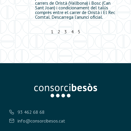
carrers de Oristà (Vallbona) i Bosc (Can
Sant Joan) i condicionament del talús
comprès entre el carrer de Oristà i El Rec
Comtal. Descarrega l’anunci oficial.
1
2
3
4
5
93 462 68 68
info@consorcibesos.cat