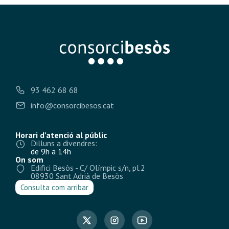
93 462 68 68
info@consorcibesos.cat
Horari d’atenció al públic
Dilluns a divendres:
de 9h a 14h
On som
Edifici Besòs - C/ Olímpic s/n, pl.2
08930 Sant Adrià de Besòs
Consulta com arribar