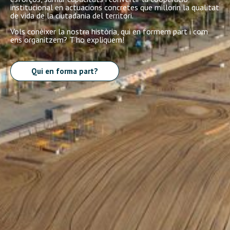
institucional en actuacions concretes que millorin la qualitat
de vida de la ciutadania del territori.
Vols conèixer la nostra història, qui en formem part i com
ens organitzem? T’ho expliquem!
Qui en forma part?