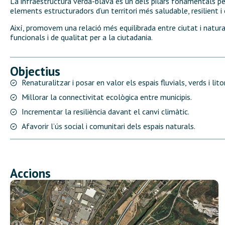
La infraestructura verda-blava és un dels pilars fonamentals per a
elements estructuradors d’un territori més saludable, resilient i
Així, promovem una relació més equilibrada entre ciutat i natura,
funcionals i de qualitat per a la ciutadania.
Objectius
Renaturalitzar i posar en valor els espais fluvials, verds i lito
Millorar la connectivitat ecològica entre municipis.
Incrementar la resiliència davant el canvi climàtic.
Afavorir l’ús social i comunitari dels espais naturals.
Accions