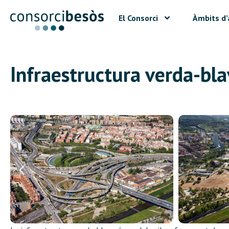
El Consorci
Àmbits d’
Infraestructura verda-blav