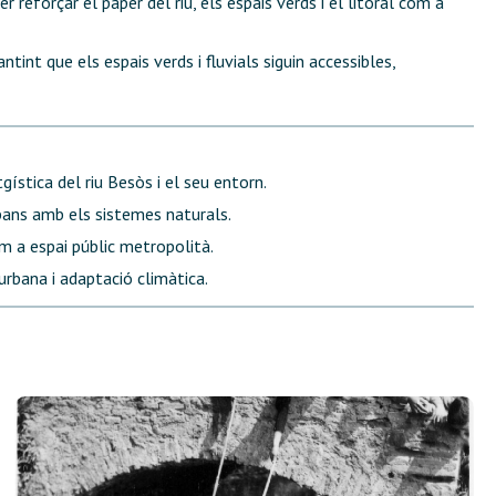
reforçar el paper del riu, els espais verds i el litoral com a
int que els espais verds i fluvials siguin accessibles,
ística del riu Besòs i el seu entorn.
bans amb els sistemes naturals.
om a espai públic metropolità.
urbana i adaptació climàtica.