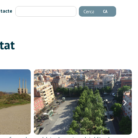
tacte
Cerca
CA
tat