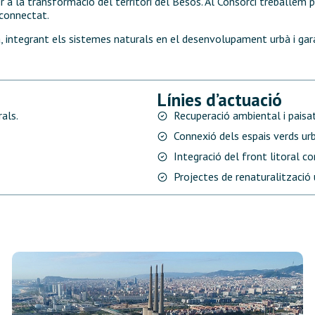
 la transformació del territori del Besòs. Al Consorci treballem per 
 connectat.
 integrant els sistemes naturals en el desenvolupament urbà i garant
Línies d’actuació
rals.
Recuperació ambiental i paisatg
Connexió dels espais verds ur
Integració del front litoral c
Projectes de renaturalització 