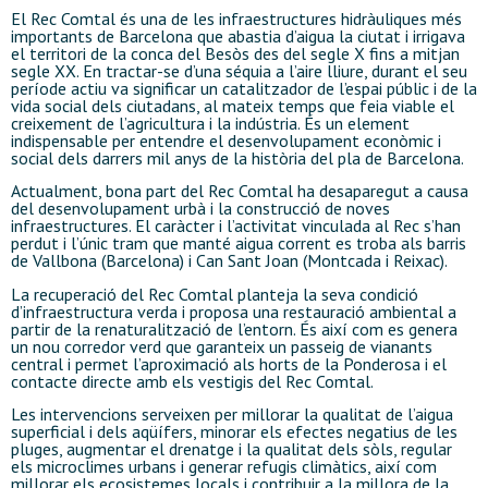
El Rec Comtal és una de les infraestructures hidràuliques més
importants de Barcelona que abastia d’aigua la ciutat i irrigava
el territori de la conca del Besòs des del segle X fins a mitjan
segle XX. En tractar-se d’una séquia a l’aire lliure, durant el seu
període actiu va significar un catalitzador de l’espai públic i de la
vida social dels ciutadans, al mateix temps que feia viable el
creixement de l’agricultura i la indústria. És un element
indispensable per entendre el desenvolupament econòmic i
social dels darrers mil anys de la història del pla de Barcelona.
Actualment, bona part del Rec Comtal ha desaparegut a causa
del desenvolupament urbà i la construcció de noves
infraestructures. El caràcter i l’activitat vinculada al Rec s’han
perdut i l’únic tram que manté aigua corrent es troba als barris
de Vallbona (Barcelona) i Can Sant Joan (Montcada i Reixac).
La recuperació del Rec Comtal planteja la seva condició
d’infraestructura verda i proposa una restauració ambiental a
partir de la renaturalització de l’entorn. És així com es genera
un nou corredor verd que garanteix un passeig de vianants
central i permet l’aproximació als horts de la Ponderosa i el
contacte directe amb els vestigis del Rec Comtal.
Les intervencions serveixen per millorar la qualitat de l’aigua
superficial i dels aqüífers, minorar els efectes negatius de les
pluges, augmentar el drenatge i la qualitat dels sòls, regular
els microclimes urbans i generar refugis climàtics, així com
millorar els ecosistemes locals i contribuir a la millora de la