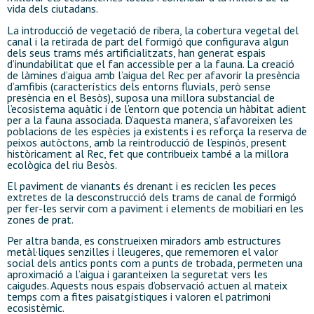
vida dels ciutadans.
La introducció de vegetació de ribera, la cobertura vegetal del
canal i la retirada de part del formigó que configurava algun
dels seus trams més artificialitzats, han generat espais
d’inundabilitat que el fan accessible per a la fauna. La creació
de làmines d’aigua amb l’aigua del Rec per afavorir la presència
d’amfibis (característics dels entorns fluvials, però sense
presència en el Besòs), suposa una millora substancial de
l’ecosistema aquàtic i de l’entorn que potencia un hàbitat adient
per a la fauna associada. D’aquesta manera, s’afavoreixen les
poblacions de les espècies ja existents i es reforça la reserva de
peixos autòctons, amb la reintroducció de l’espinós, present
històricament al Rec, fet que contribueix també a la millora
ecològica del riu Besòs.
El paviment de vianants és drenant i es reciclen les peces
extretes de la desconstrucció dels trams de canal de formigó
per fer-les servir com a paviment i elements de mobiliari en les
zones de prat.
Per altra banda, es construeixen miradors amb estructures
metàl·liques senzilles i lleugeres, que rememoren el valor
social dels antics ponts com a punts de trobada, permeten una
aproximació a l’aigua i garanteixen la seguretat vers les
caigudes. Aquests nous espais d’observació actuen al mateix
temps com a fites paisatgístiques i valoren el patrimoni
ecosistèmic.