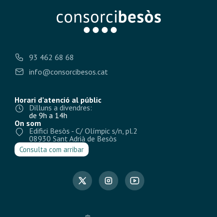
93 462 68 68
info@consorcibesos.cat
Horari d’atenció al públic
Dilluns a divendres:
de 9h a 14h
On som
Edifici Besòs - C/ Olímpic s/n, pl.2
08930 Sant Adrià de Besòs
Consulta com arribar