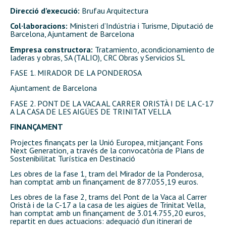
Direcció d’execució:
Brufau Arquitectura
Col·laboracions:
Ministeri d’Indústria i Turisme,
Diputació de
Barcelona, Ajuntament de Barcelona
Empresa constructora:
Tratamiento, acondicionamiento de
laderas y obras, SA (TALIO), CRC Obras y Servicios SL
FASE 1. MIRADOR DE LA PONDEROSA
Ajuntament de Barcelona
FASE 2. PONT DE LA VACA AL CARRER ORISTÀ I DE LA C-17
A LA CASA DE LES AIGÜES DE TRINITAT VELLA
FINANÇAMENT
Projectes finançats per la Unió Europea, mitjançant Fons
Next Generation, a través de la convocatòria de Plans de
Sostenibilitat Turística en Destinació
Les obres de la fase 1, tram del Mirador de la Ponderosa,
han comptat amb un finançament de 877.055,19 euros.
Les obres de la fase 2, trams del Pont de la Vaca al Carrer
Oristà i de la C-17 a la casa de les aigües de Trinitat Vella,
han comptat amb un finançament de 3.014.755,20 euros,
repartit en dues actuacions: adequació d’un itinerari de