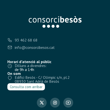
93 462 68 68
info@consorcibesos.cat
Horari d’atenció al públic
Dilluns a divendres:
de 9h a 14h
On som
Edifici Besòs - C/ Olímpic s/n, pl.2
08930 Sant Adrià de Besòs
Consulta com arribar