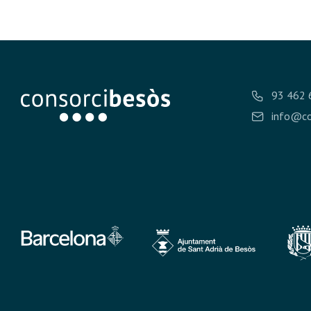
93 462 
info@co