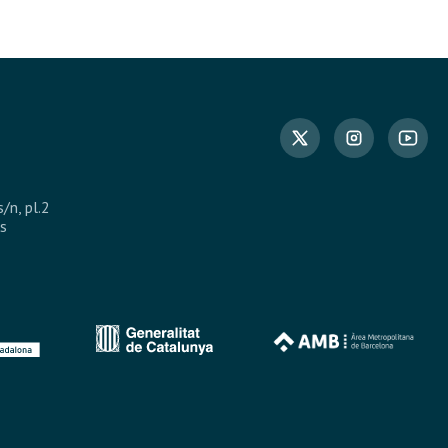
s/n, pl.2
s