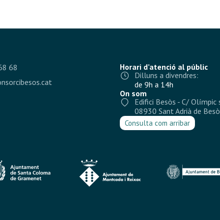
Horari d’atenció al públic
68 68
Dilluns a divendres:
nsorcibesos.cat
de 9h a 14h
On som
Edifici Besòs - C/ Olímpic 
08930 Sant Adrià de Besò
Consulta com arribar