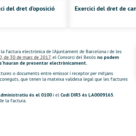
ci del dret d’oposició
Exercici del dret de can
 la factura electrònica de l’Ajuntament de Barcelona i de les
0, de 30 de març de 2017
, el Consorci del Besòs
no podem
 s’hauran de presentar electrònicament.
actures o documents entre emissor i receptor per mitjans
reconeguts, que tenen la mateixa validesa legal que les factures
Administratiu és el 0100
i el
Codi DIR3 és LA0009165
.
de la factura.