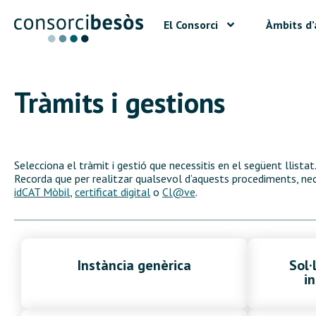
El Consorci
Àmbits d’
Tràmits i gestions
Selecciona el tràmit i gestió que necessitis en el següent llistat
Recorda que per realitzar qualsevol d’aquests procediments, nece
idCAT Mòbil
,
certificat digital
o
Cl@ve
.
Instància genèrica
Sol·
i