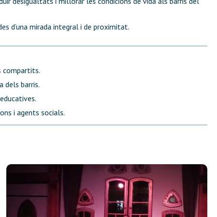
ir desigualtats i millorar les condicions de vida als barris del
s d’una mirada integral i de proximitat.
s compartits.
 dels barris.
 educatives.
ons i agents socials.