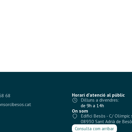
Horari d’atenció al públic
68 68
Dilluns a divendres:
nsorcibesos.cat
de 9h a 14h
On som
Edifici Besòs - C/ Olímpic 
08930 Sant Adrià de Besò
Consulta com arribar