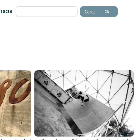
tacte
Cerca
CA