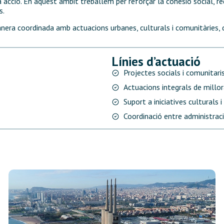
acció. En aquest àmbit treballem per reforçar la cohesió social, redu
s.
era coordinada amb actuacions urbanes, culturals i comunitàries, de
Línies d’actuació
Projectes socials i comunitari
Actuacions integrals de millora
Suport a iniciatives culturals i
Coordinació entre administraci