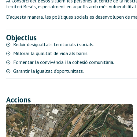
Al Consorci del Besòs situem les persones al centre de la nostra 
territori Besòs, especialment en aquells amb més vulnerabilitat
D’aquesta manera, les polítiques socials es desenvolupen de man
Objectius
Reduir desigualtats territorials i socials.
Millorar la qualitat de vida als barris.
Fomentar la convivència i la cohesió comunitària.
Garantir la igualtat d’oportunitats.
Accions