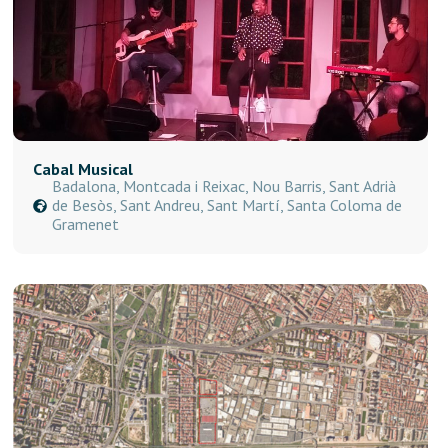
Cabal Musical
Badalona, Montcada i Reixac, Nou Barris, Sant Adrià
de Besòs, Sant Andreu, Sant Martí, Santa Coloma de
Gramenet