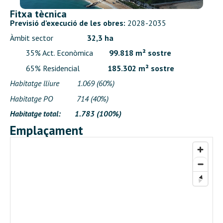
Fitxa tècnica
Previsió d’execució de les obres:
2028-2035
Àmbit sector
32,3 ha
35% Act. Econòmica
99.818 m² sostre
65% Residencial
185.302 m² sostre
Habitatge lliure 1.069 (60%)
Habitatge PO 714 (40%)
Habitatge total: 1.783 (100%)
Emplaçament