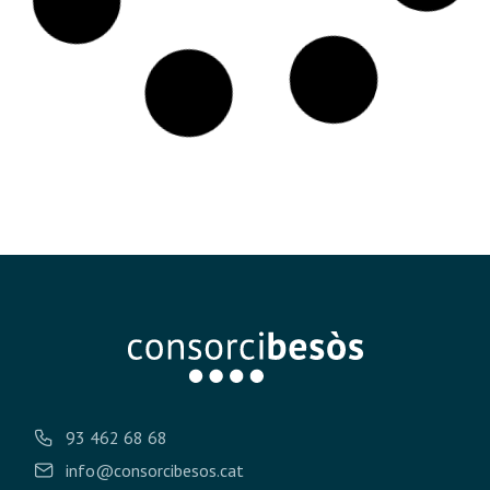
Generalitat i ajuntaments recullen les
aportacions rebudes durant el procés
participatiu del PDU de les Tres
Xemeneies
Dilluns, 21 de generde 2019 El Consorci del Besòs, el
Departament de Territori i Sostenibilitat, i els ajuntaments de
Sant Adrià de Besòs i Badalona obren
LLEGIR MÉS »