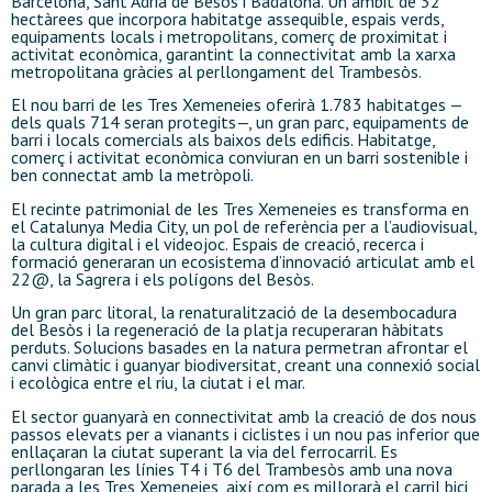
Barcelona, Sant Adrià de Besòs i Badalona. Un àmbit de 32
hectàrees que incorpora habitatge assequible, espais verds,
equipaments locals i metropolitans, comerç de proximitat i
activitat econòmica, garantint la connectivitat amb la xarxa
metropolitana gràcies al perllongament del Trambesòs.
El nou barri de les Tres Xemeneies oferirà 1.783 habitatges —
dels quals 714 seran protegits—, un gran parc, equipaments de
barri i locals comercials als baixos dels edificis. Habitatge,
comerç i activitat econòmica conviuran en un barri sostenible i
ben connectat amb la metròpoli.
El recinte patrimonial de les Tres Xemeneies es transforma en
el Catalunya Media City, un pol de referència per a l’audiovisual,
la cultura digital i el videojoc. Espais de creació, recerca i
formació generaran un ecosistema d’innovació articulat amb el
22@, la Sagrera i els polígons del Besòs.
Un gran parc litoral, la renaturalització de la desembocadura
del Besòs i la regeneració de la platja recuperaran hàbitats
perduts. Solucions basades en la natura permetran afrontar el
canvi climàtic i guanyar biodiversitat, creant una connexió social
i ecològica entre el riu, la ciutat i el mar.
El sector guanyarà en connectivitat amb la creació de dos nous
passos elevats per a vianants i ciclistes i un nou pas inferior que
enllaçaran la ciutat superant la via del ferrocarril. Es
perllongaran les línies T4 i T6 del Trambesòs amb una nova
parada a les Tres Xemeneies, així com es millorarà el carril bici