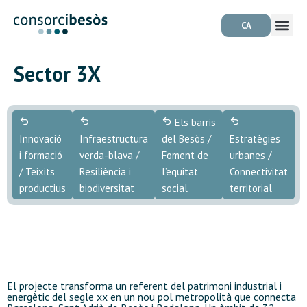
CA
Sector 3X
Els barris
Innovació
Infraestructura
del Besòs /
Estratègies
i formació
verda-blava /
Foment de
urbanes /
/ Teixits
Resiliència i
l’equitat
Connectivitat
productius
biodiversitat
social
territorial
El projecte transforma un referent del patrimoni industrial i
energètic del segle xx en un nou pol metropolità que connecta