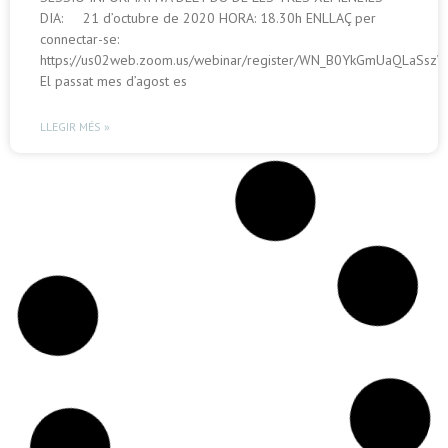
DIA: 21 d’octubre de 2020 HORA: 18.30h ENLLAÇ per
connectar-se:
https://us02web.zoom.us/webinar/register/WN_B0YkGmUaQLaSs
El passat mes d’agost es
LLEGIR MÉS »