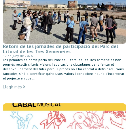
Retorn de les jornades de participació del Parc del
Litoral de les Tres Xemeneies
17 de juny de 2026
Les jornades de participació del Parc del Litoral de les Tres Xemeneies han
permès recollir criteris, visions i aportacions ciutadanes per orientar el
desenvolupament del futur parc. El procés no s’ha centrat a definir solucions
tancades, sinó a identificar quins usos, valors i condicions hauria d’incorporar
el projecte en dos ...
Llegir més