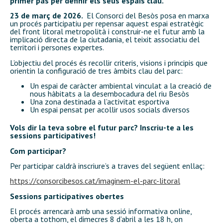
primer pas per definir els seus espais clau.
23 de març de 2026.
El Consorci del Besòs posa en marxa
un procés participatiu per repensar aquest espai estratègic
del front litoral metropolità i construir-ne el futur amb la
implicació directa de la ciutadania, el teixit associatiu del
territori i persones expertes.
L’objectiu del procés és recollir criteris, visions i principis que
orientin la configuració de tres àmbits clau del parc:
Un espai de caràcter ambiental vinculat a la creació de
nous hàbitats a la desembocadura del riu Besòs
Una zona destinada a l’activitat esportiva
Un espai pensat per acollir usos socials diversos
Vols dir la teva sobre el futur parc? Inscriu-te a les
sessions participatives!
Com participar?
Per participar caldrà inscriure’s a traves del següent enllaç:
https://consorcibesos.cat/imaginem-el-parc-litoral
Sessions participatives obertes
El procés arrencarà amb una sessió informativa online,
oberta a tothom, el dimecres 8 d’abril a les 18 h, on