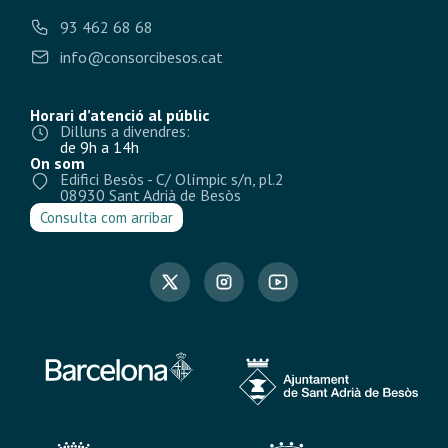
93 462 68 68
info@consorcibesos.cat
Horari d’atenció al públic
Dilluns a divendres:
de 9h a 14h
On som
Edifici Besòs - C/ Olímpic s/n, pl.2
08930 Sant Adrià de Besòs
Consulta com arribar