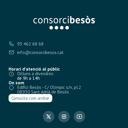
93 462 68 68
info@consorcibesos.cat
Horari d’atenció al públic
Dilluns a divendres:
de 9h a 14h
On som
Edifici Besòs - C/ Olímpic s/n, pl.2
08930 Sant Adrià de Besòs
Consulta com arribar