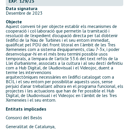
EXP. 129/23
Data signatura
Desembre de 2023
Objecte
Aquest conveni té per objecte establir els mecanismes de
cooperació i col·laboració que permetin la tramitació i
resolució de l’expedient d’ocupació directa per tal d’obtenir
l’edifici de la Nau de Turbines i el seu entorn immediat,
qualificat pel PDU del front litoral en l’àmbit de les Tres
Xemeneies com a sistema d’equipaments, clau 7-3x, i poder
desenvolupar-hi en el més breu termini possible usos
temporals, a l’empara de l’article 53.6 del text refós de la
Llei d’urbanisme, associats a la cultura i al seu destí definitiu
com a Hub Digital, de l’Audiovisual i el Videojoc, duent a
terme les intervencions
arquitectòniques necessàries en l’edifici catalogat com a
BCIL i el seu entorn per possibilitar aquests usos, sense
perjuici d’anar treballant alhora en el programa funcional, els
projectes i les actuacions que han de fer possible el Hub
Digital, de l’Audiovisual i el Videojoc en l’àmbit de les Tres
Xemeneies i el seu entorn.
Entitats implicades
Consorci del Besòs
Generalitat de Catalunya,