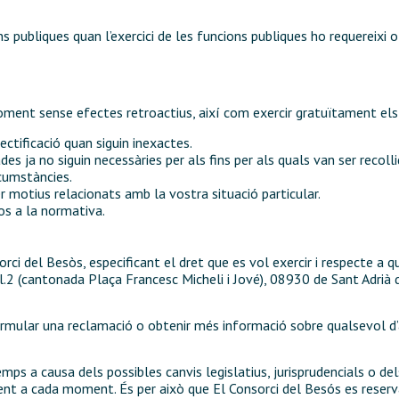
 publiques quan l’exercici de les funcions publiques ho requereixi o
ment sense efectes retroactius, així com exercir gratuïtament els
ectificació quan siguin inexactes.
des ja no siguin necessàries per als fins per als quals van ser recolli
rcumstàncies.
er motius relacionats amb la vostra situació particular.
tos a la normativa.
nsorci del Besòs, especificant el dret que es vol exercir i respecte
 pl.2 (cantonada Plaça Francesc Micheli i Jové), 08930 de Sant Adrià
rmular una reclamació o obtenir més informació sobre qualsevol d’a
ps a causa dels possibles canvis legislatius, jurisprudencials o del
t a cada moment. És per això que El Consorci del Besós es reserva e