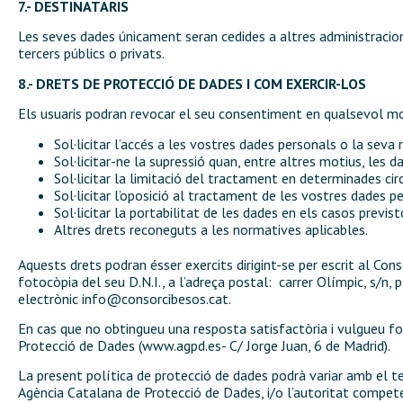
7.- DESTINATARIS
Les seves dades únicament seran cedides a altres administracions
tercers públics o privats.
8.- DRETS DE PROTECCIÓ DE DADES I COM EXERCIR-LOS
Els usuaris podran revocar el seu consentiment en qualsevol mo
Sol·licitar l’accés a les vostres dades personals o la seva r
Sol·licitar-ne la supressió quan, entre altres motius, les da
Sol·licitar la limitació del tractament en determinades ci
Sol·licitar l’oposició al tractament de les vostres dades p
Sol·licitar la portabilitat de les dades en els casos previs
Altres drets reconeguts a les normatives aplicables.
Aquests drets podran ésser exercits dirigint-se per escrit al Co
fotocòpia del seu D.N.I., a l’adreça postal: carrer Olímpic, s/n,
electrònic
info@consorcibesos.cat
.
En cas que no obtingueu una resposta satisfactòria i vulgueu fo
Protecció de Dades (www.agpd.es- C/ Jorge Juan, 6 de Madrid).
La present política de protecció de dades podrà variar amb el tem
Agència Catalana de Protecció de Dades, i/o l’autoritat competen