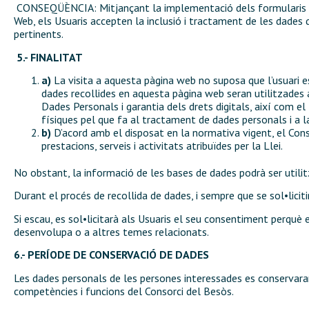
CONSEQÜÈNCIA: Mitjançant la implementació dels formularis incl
Web, els Usuaris accepten la inclusió i tractament de les dades 
pertinents.
5.- FINALITAT
a)
La visita a aquesta pàgina web no suposa que l’usuari est
dades recollides en aquesta pàgina web seran utilitzades a
Dades Personals i garantia dels drets digitals, així com e
físiques pel que fa al tractament de dades personals i a l
b)
D’acord amb el disposat en la normativa vigent, el Conso
prestacions, serveis i activitats atribuïdes per la Llei.
No obstant, la informació de les bases de dades podrà ser utilitza
Durant el procés de recollida de dades, i sempre que se sol•liciti
Si escau, es sol•licitarà als Usuaris el seu consentiment perquè e
desenvolupa o a altres temes relacionats.
6.- PERÍODE DE CONSERVACIÓ DE DADES
Les dades personals de les persones interessades es conservaran 
competències i funcions del Consorci del Besòs.