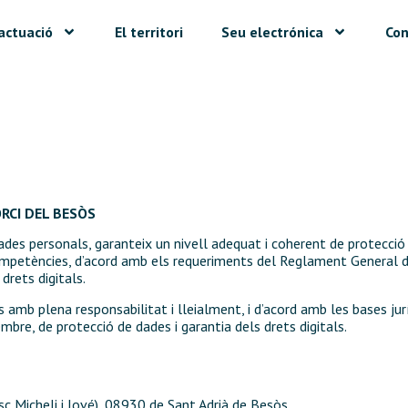
actuació
El territori
Seu electrónica
Con
ORCI DEL BESÒS
des personals, garanteix un nivell adequat i coherent de protecció 
petències, d’acord amb els requeriments del Reglament General de
drets digitals.
 amb plena responsabilitat i lleialment, i d’acord amb les bases ju
re, de protecció de dades i garantia dels drets digitals.
esc Micheli i Jové), 08930 de Sant Adrià de Besòs