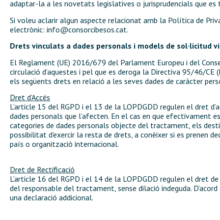
adaptar-la a les novetats legislatives o jurisprudencials que es
Si voleu aclarir algun aspecte relacionat amb la Política de Pr
electrònic:
info@consorcibesos.cat
.
Drets vinculats a dades personals i models de sol·licitud 
El Reglament (UE) 2016/679 del Parlament Europeu i del Consell, 
circulació d’aquestes i pel que es deroga la Directiva 95/46/CE
els següents drets en relació a les seves dades de caràcter pers
Dret d’Accés
L’article 15 del RGPD i el 13 de la LOPDGDD regulen el dret d’ac
dades personals que l’afecten. En el cas en que efectivament es
categories de dades personals objecte del tractament, els destin
possibilitat d’exercir la resta de drets, a conèixer si es prenen 
país o organització internacional.
Dret de Rectificació
L’article 16 del RGPD i el 14 de la LOPDGDD regulen el dret de re
del responsable del tractament, sense dilació indeguda. D’acord 
una declaració addicional.