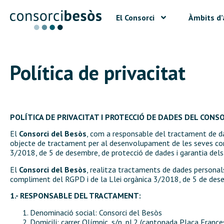
El Consorci
Àmbits d’
Política de privacitat
POLÍTICA DE PRIVACITAT I PROTECCIÓ DE DADES DEL CONS
El
Consorci del Besòs
, com a responsable del tractament de da
objecte de tractament per al desenvolupament de les seves com
3/2018, de 5 de desembre, de protecció de dades i garantia dels 
El
Consorci del Besòs
, realitza tractaments de dades personals
compliment del RGPD i de la Llei orgànica 3/2018, de 5 de desemb
1.- RESPONSABLE DEL TRACTAMENT:
Denominació social: Consorci del Besòs
Domicili: carrer Olímpic, s/n, pl.2 (cantonada Plaça Franc