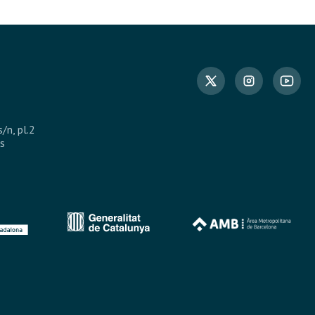
s/n, pl.2
s