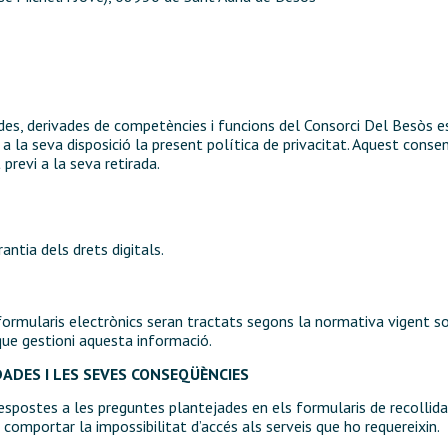
des, derivades de competències i funcions del Consorci Del Besòs e
 a la seva disposició la present política de privacitat. Aquest con
previ a la seva retirada.
ntia dels drets digitals.
ormularis electrònics seran tractats segons la normativa vigent sob
que gestioni aquesta informació.
DADES I LES SEVES CONSEQÜÈNCIES
 respostes a les preguntes plantejades en els formularis de recolli
t comportar la impossibilitat d’accés als serveis que ho requereixin.