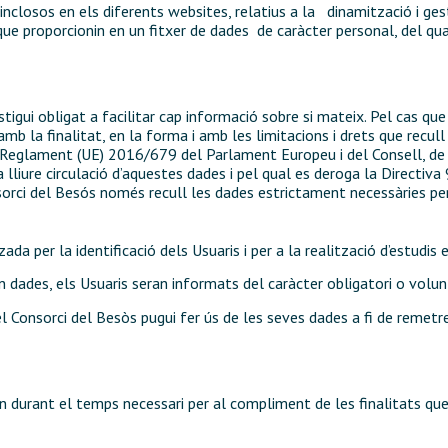
osos en els diferents websites, relatius a la dinamització i gesti
que proporcionin en un fitxer de dades de caràcter personal, del qua
igui obligat a facilitar cap informació sobre si mateix. Pel cas que l
mb la finalitat, en la forma i amb les limitacions i drets que recul
l Reglament (UE) 2016/679 del Parlament Europeu i del Consell, de 2
a lliure circulació d’aquestes dades i pel qual es deroga la Directi
rci del Besós només recull les dades estrictament necessàries per a 
da per la identificació dels Usuaris i per a la realització d’estudis e
n dades, els Usuaris seran informats del caràcter obligatori o volunt
l Consorci del Besòs pugui fer ús de les seves dades a fi de remetre-
durant el temps necessari per al compliment de les finalitats que j