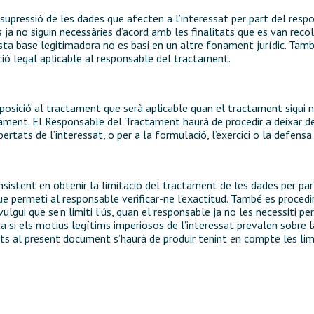
supressió de les dades que afecten a l’interessat per part del resp
 ja no siguin necessàries d’acord amb les finalitats que es van recol
ta base legitimadora no es basi en un altre fonament jurídic. També
ció legal aplicable al responsable del tractament.
osició al tractament que serà aplicable quan el tractament sigui ne
ctament. El Responsable del Tractament haurà de procedir a deixar de
bertats de l’interessat, o per a la formulació, l’exercici o la defens
nsistent en obtenir la limitació del tractament de les dades per p
e permeti al responsable verificar-ne l’exactitud. També es procedirà
vulgui que se’n limiti l’ús, quan el responsable ja no les necessiti p
a si els motius legítims imperiosos de l’interessat prevalen sobre la
ats al present document s’haurà de produir tenint en compte les li