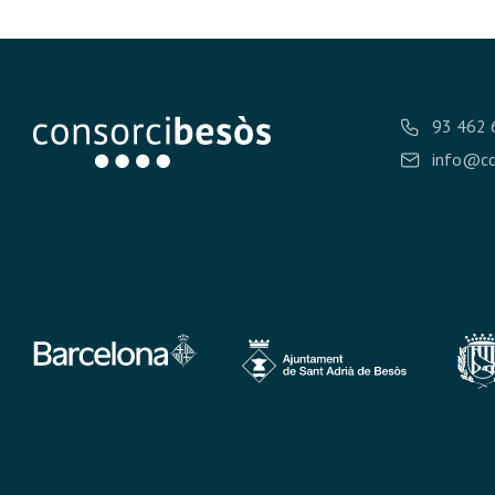
93 462 
info@co