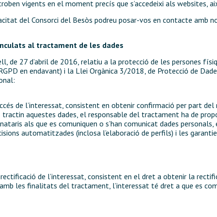
 troben vigents en el moment precís que s’accedeixi als websites, ai
ivacitat del Consorci del Besòs podreu posar-vos en contacte amb n
vinculats al tractament de les dades
de 27 d’abril de 2016, relatiu a la protecció de les persones físiq
 (RGPD en endavant) i la Llei Orgànica 3/2018, de Protecció de Dad
onal:
cés de l’interessat, consistent en obtenir confirmació per part del
 tractin aquestes dades, el responsable del tractament ha de propo
ataris als que es comuniquen o s’han comunicat dades personals, el 
decisions automatitzades (inclosa l’elaboració de perfils) i les garan
ctificació de l’interessat, consistent en el dret a obtenir la rectif
amb les finalitats del tractament, l’interessat té dret a que es com