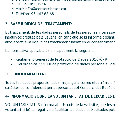
CIF: P-5890053A
Mail:
info@consorcibesos.cat
Telèfon: 93.462.68.68
2.- BASE JURÍDICA DEL TRACTAMENT:
El tractament de les dades personals de les persones interessa
inequívoc prestat pels usuaris, en tant que se’ls informa posant
això afecti a la licitud del tractament basat en el consentiment 
La normativa aplicable és principalment la següent:
Reglament General de Protecció de Dades 2016/679
Llei orgànica 3/2018 de protecció de dades personals i gara
3.- CONFIDENCIALITAT
Totes les dades proporcionades mitjançant correu electrònic o f
caràcter de confidencial per al personal del Consorci del Besòs 
4.- INFORMACIÓ SOBRE LA VOLUNTARIETAT DE DEIXAR LES 
VOLUNTARIETAT
:
S’informa als Usuaris de la website, que les
voluntari, si bé la negativa a facilitar les dades sol•licitades po