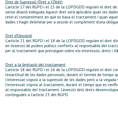
Dret de Supressió (Dret a l’Oblit)
L’article 17 del RGPD i el 15 de la LOPDGDD regulen el dret de 
sense dilació indeguda. Aquest dret serà aplicable quan les dades
retiri el consentiment en què es basa el tractament i quan aques
dades s’hagin d’eliminar per a assolir el compliment d’una obliga
Dret d’Oposició
L’article 21 del RGPD i el 18 de la LOPDGDD regulen el dret d’op
en l’exercici de poders públics conferits al responsable del tra
per al tractament que prevalguin sobre els interessos, drets i lli
Dret a la limitació del tractament
L’article 18 del RGPD i el 16 de la LOPDGDD regulen el dret co
l’exactitud de les dades personals, durant el termini de temps qu
l’interessat s’oposi a la supressió de les dades però a la vegada 
l’interessat s’oposi al tractament, durant el temps que es verific
al responsable del tractament. L’exercici dels drets desenvolup
contingudes a l’article 23 del RGPD.