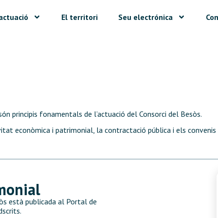
actuació
El territori
Seu electrónica
Con
 són principis fonamentals de l’actuació del Consorci del Besòs.
tat econòmica i patrimonial, la contractació pública i els convenis q
monial
òs està publicada al Portal de
scrits.