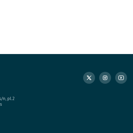
s/n, pl.2
s