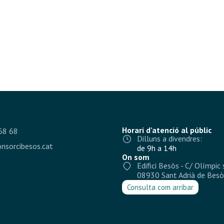
Horari d’atenció al públic
68 68
Dilluns a divendres:
nsorcibesos.cat
de 9h a 14h
On som
Edifici Besòs - C/ Olímpic 
08930 Sant Adrià de Besò
Consulta com arribar