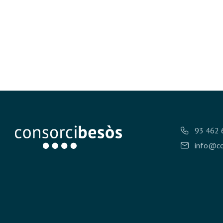
93 462 
info@co