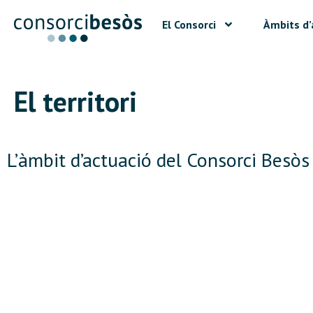
El Consorci
Àmbits d’
El territori
L’àmbit d’actuació del Consorci Besòs
98
Barris