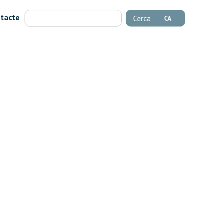
tacte
Cerca
CA
+
130
Iniciatives