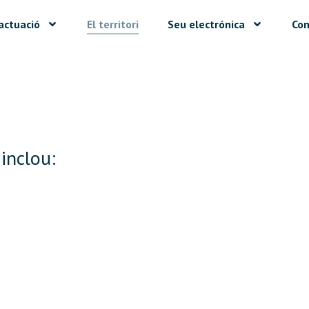
actuació
El territori
Seu electrónica
Con
 inclou:
1.134
+
1
M
Hectàrees
Persones