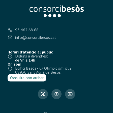
93 462 68 68
info@consorcibesos.cat
Horari d’atenció al públic
Dilluns a divendres:
de 9h a 14h
On som
Edifici Besòs - C/ Olímpic s/n, pl.2
08930 Sant Adrià de Besòs
Consulta com arribar