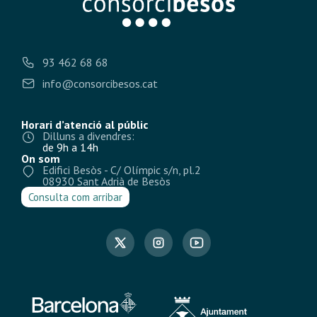
93 462 68 68
info@consorcibesos.cat
Horari d’atenció al públic
Dilluns a divendres:
de 9h a 14h
On som
Edifici Besòs - C/ Olímpic s/n, pl.2
08930 Sant Adrià de Besòs
Consulta com arribar