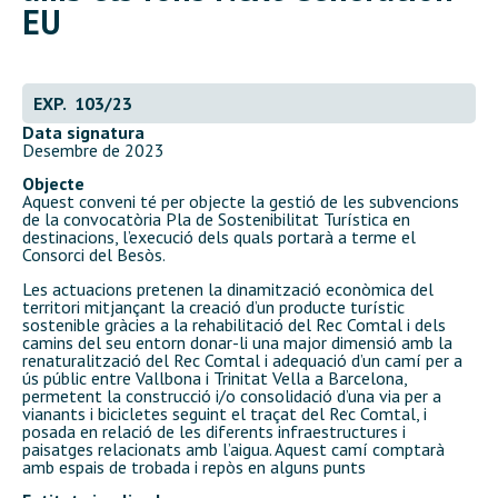
EU
EXP. 103/23
Data signatura
Desembre de 2023
Objecte
Aquest conveni té per objecte la gestió de les subvencions
de la convocatòria Pla de Sostenibilitat Turística en
destinacions, l’execució dels quals portarà a terme el
Consorci del Besòs.
Les actuacions pretenen la dinamització econòmica del
territori mitjançant la creació d’un producte turístic
sostenible gràcies a la rehabilitació del Rec Comtal i dels
camins del seu entorn donar-li una major dimensió amb la
renaturalització del Rec Comtal i adequació d’un camí per a
ús públic entre Vallbona i Trinitat Vella a Barcelona,
permetent la construcció i/o consolidació d’una via per a
vianants i bicicletes seguint el traçat del Rec Comtal, i
posada en relació de les diferents infraestructures i
paisatges relacionats amb l’aigua. Aquest camí comptarà
amb espais de trobada i repòs en alguns punts