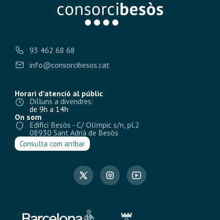
93 462 68 68
info@consorcibesos.cat
Horari d’atenció al públic
Dilluns a divendres:
de 9h a 14h
On som
Edifici Besòs - C/ Olímpic s/n, pl.2
08930 Sant Adrià de Besòs
Consulta com arribar