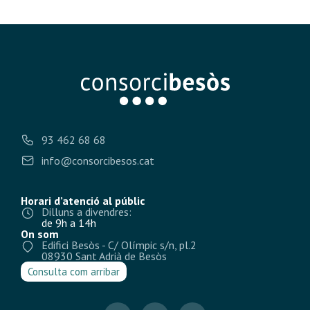
93 462 68 68
info@consorcibesos.cat
Horari d’atenció al públic
Dilluns a divendres:
de 9h a 14h
On som
Edifici Besòs - C/ Olímpic s/n, pl.2
08930 Sant Adrià de Besòs
Consulta com arribar