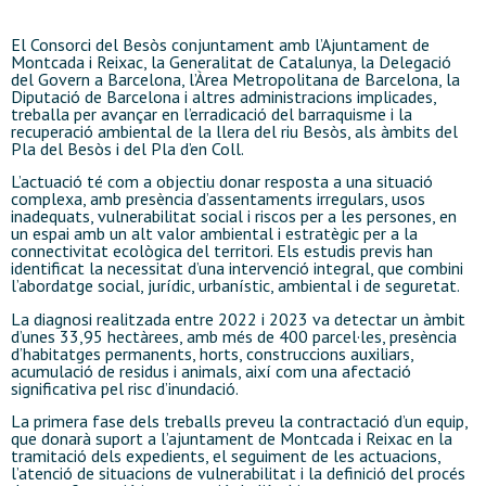
El Consorci del Besòs conjuntament amb l’Ajuntament de
Montcada i Reixac, la Generalitat de Catalunya, la Delegació
del Govern a Barcelona, l’Àrea Metropolitana de Barcelona, la
Diputació de Barcelona i altres administracions implicades,
treballa per avançar en l’erradicació del barraquisme i la
recuperació ambiental de la llera del riu Besòs, als àmbits del
Pla del Besòs i del Pla d’en Coll.
L’actuació té com a objectiu donar resposta a una situació
complexa, amb presència d’assentaments irregulars, usos
inadequats, vulnerabilitat social i riscos per a les persones, en
un espai amb un alt valor ambiental i estratègic per a la
connectivitat ecològica del territori. Els estudis previs han
identificat la necessitat d’una intervenció integral, que combini
l’abordatge social, jurídic, urbanístic, ambiental i de seguretat.
La diagnosi realitzada entre 2022 i 2023 va detectar un àmbit
d’unes 33,95 hectàrees, amb més de 400 parcel·les, presència
d’habitatges permanents, horts, construccions auxiliars,
acumulació de residus i animals, així com una afectació
significativa pel risc d’inundació.
La primera fase dels treballs preveu la contractació d’un equip,
que donarà suport a l’ajuntament de Montcada i Reixac en la
tramitació dels expedients, el seguiment de les actuacions,
l’atenció de situacions de vulnerabilitat i la definició del procés