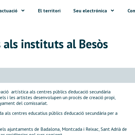
actuació
El territori
Seu electrónica
Con
als instituts al Besòs
ió artística als centres públics d’educació secundària
u, els i les artistes desenvolupen un procés de creació propi,
yament del comissariat.
a als centres educatius públics d’educació secundària per a
 els ajuntaments de Badalona, Montcada i Reixac, Sant Adrià de
s residències pel curs següent.