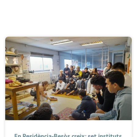
En Residència-Besòs creix: set instituts