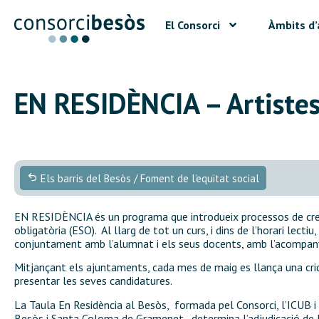
El Consorci
Àmbits d’
EN RESIDÈNCIA – Artistes 
Els barris del Besòs / Foment de l’equitat social
EN RESIDÈNCIA és un programa que introdueix processos de creac
obligatòria (ESO). Al llarg de tot un curs, i dins de l’horari lecti
conjuntament amb l’alumnat i els seus docents, amb l’acompan
Mitjançant els ajuntaments, cada mes de maig es llança una crid
presentar les seves candidatures.
La Taula En Residència al Besòs, formada pel Consorci, l’ICUB i
Besòs i Santa Coloma de Gramenet, determina l’adjudicació de le