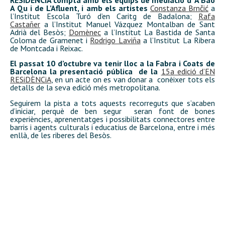
A Qu i de L’Afluent, i amb els artistes
Constanza Brnčić
a
l’Institut Escola Turó d’en Caritg de Badalona;
Rafa
Castañer
a l’Institut Manuel Vázquez Montalban de Sant
Adrià del Besòs;
Domènec
a l’Institut La Bastida de Santa
Coloma de Gramenet i
Rodrigo Laviña
a l’Institut La Ribera
de Montcada i Reixac.
El passat 10 d’octubre va tenir lloc a la Fabra i Coats de
Barcelona la presentació pública de la
15a edició d’EN
RESiDÈNCiA
, en un acte on es van donar a conèixer tots els
detalls de la seva edició més metropolitana.
Seguirem la pista a tots aquests recorreguts que s’acaben
d’iniciar, perquè de ben segur seran font de bones
experiències, aprenentatges i possibilitats connectores entre
barris i agents culturals i educatius de Barcelona, entre i més
enllà, de les riberes del Besòs.