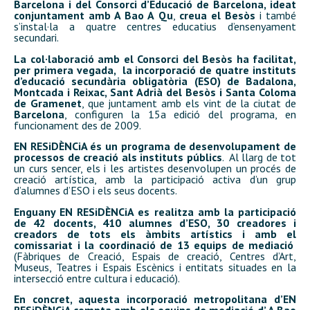
Barcelona i del
Consorci d’Educació de Barcelona, ideat
conjuntament amb A Bao A Qu
,
creua el Besòs
i també
s’instal·la a quatre centres educatius d’ensenyament
secundari.
La col·laboració amb el Consorci del Besòs ha facilitat,
per primera vegada, la incorporació de quatre instituts
d’educació secundària obligatòria (ESO) de Badalona,
Montcada i Reixac, Sant Adrià del Besòs i Santa Coloma
de Gramenet
, que juntament amb els vint de la ciutat de
Barcelona
, configuren la 15a edició del programa, en
funcionament des de 2009.
EN RESiDÈNCiA és un programa de desenvolupament de
processos de creació als instituts públics
. Al llarg de tot
un curs sencer, els i les artistes desenvolupen un procés de
creació artística, amb la participació activa d’un grup
d’alumnes d’ESO i els seus docents.
Enguany EN RESiDÈNCiA es realitza amb la participació
de 42 docents, 410 alumnes d’ESO, 30 creadores i
creadors de tots els àmbits artístics i amb el
comissariat i la coordinació de 13 equips de mediació
(Fàbriques de Creació, Espais de creació, Centres d’Art,
Museus, Teatres i Espais Escènics i entitats situades en la
intersecció entre cultura i educació).
En concret, aquesta incorporació metropolitana d’EN
RESiDÈNCiA compta amb els equips de mediació d’ A Bao