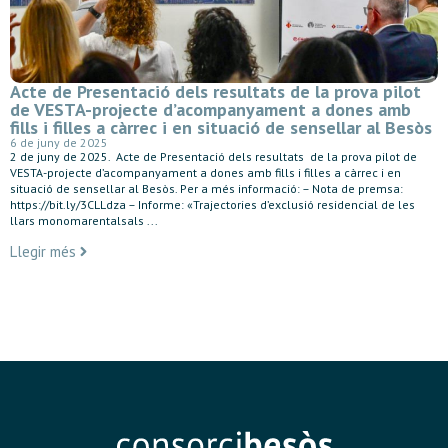
Acte de Presentació dels resultats de la prova pilot
de VESTA-projecte d’acompanyament a dones amb
fills i filles a càrrec i en situació de sensellar al Besòs
6 de juny de 2025
2 de juny de 2025. Acte de Presentació dels resultats de la prova pilot de
VESTA-projecte d’acompanyament a dones amb fills i filles a càrrec i en
situació de sensellar al Besòs. Per a més informació: – Nota de premsa:
https://bit.ly/3CLLdza – Informe: «Trajectories d’exclusió residencial de les
llars monomarentalsals ...
Llegir més