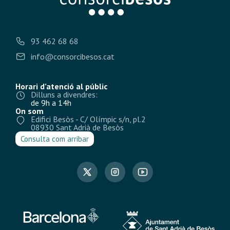
93 462 68 68
info@consorcibesos.cat
Horari d’atenció al públic
Dilluns a divendres:
de 9h a 14h
On som
Edifici Besòs - C/ Olímpic s/n, pl.2
08930 Sant Adrià de Besòs
Consulta com arribar