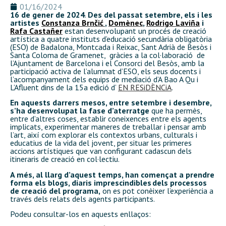
01/16/2024
16 de gener de 2024
.
Des del passat setembre, els i les
artistes
Constanza Brnčić
,
Domènec
,
Rodrigo Laviña
i
Rafa Castañer
estan desenvolupant un procés de creació
artística a quatre instituts d’educació secundària obligatòria
(ESO) de Badalona, Montcada i Reixac, Sant Adrià de Besòs i
Santa Coloma de Gramenet, gràcies a la col·laboració de
l’Ajuntament de Barcelona i el Consorci del Besòs, amb la
participació activa de l’alumnat d’ESO, els seus docents i
l’acompanyament dels equips de mediació d’A Bao A Qu i
L’Afluent dins de la 15a edició d’
EN RESiDÈNCiA
.
En aquests darrers mesos, entre setembre i desembre,
s’ha desenvolupat la fase d’aterratge
que ha permès,
entre d’altres coses, establir coneixences entre els agents
implicats, experimentar maneres de treballar i pensar amb
l’art, així com explorar els contextos urbans, culturals i
educatius de la vida del jovent, per situar les primeres
accions artístiques que van configurant cadascun dels
itineraris de creació en col·lectiu.
A més, al llarg d’aquest temps, han començat a prendre
forma els blogs, diaris imprescindibles dels processos
de creació del programa,
on es pot conèixer l’experiència a
través dels relats dels agents participants.
Podeu consultar-los en aquests enllaços: