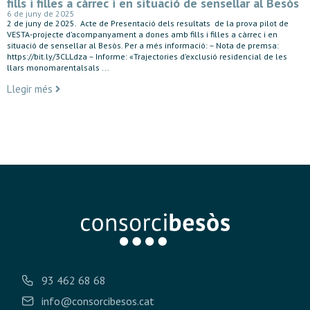
fills i filles a càrrec i en situació de sensellar al Besòs
6 de juny de 2025
2 de juny de 2025. Acte de Presentació dels resultats de la prova pilot de
VESTA-projecte d’acompanyament a dones amb fills i filles a càrrec i en
situació de sensellar al Besòs. Per a més informació: – Nota de premsa:
https://bit.ly/3CLLdza – Informe: «Trajectories d’exclusió residencial de les
llars monomarentalsals ...
Llegir més
93 462 68 68
info@consorcibesos.cat