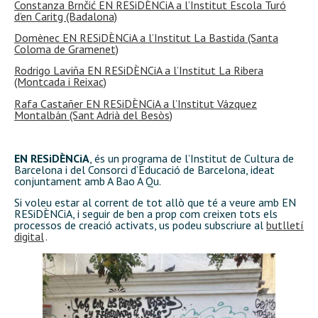
Constanza
Brnčić EN RESiDÈNCiA a l’Institut Escola Turó
d’en Caritg (Badalona)
Domènec EN
RESiDÈNCiA a l’Institut La Bastida (Santa
Coloma de Gramenet)
Rodrigo
Laviña EN RESiDÈNCiA a l’Institut La Ribera
(Montcada i Reixac)
Rafa Castañer EN
RESiDÈNCiA a l’Institut Vázquez
Montalbán (Sant Adrià del Besòs)
EN RESiDÈNCiA
, és un programa de l’Institut de Cultura de
Barcelona i del Consorci d’Educació de Barcelona, ideat
conjuntament amb A Bao A Qu.
Si voleu estar al corrent de tot allò que té a veure amb EN
RESiDÈNCiA, i seguir de ben a prop com creixen tots els
processos de creació activats, us podeu subscriure al
butlletí
digital
.