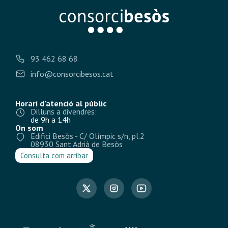
93 462 68 68
info@consorcibesos.cat
Horari d’atenció al públic
Dilluns a divendres:
de 9h a 14h
On som
Edifici Besòs - C/ Olímpic s/n, pl.2
08930 Sant Adrià de Besòs
Consulta com arribar