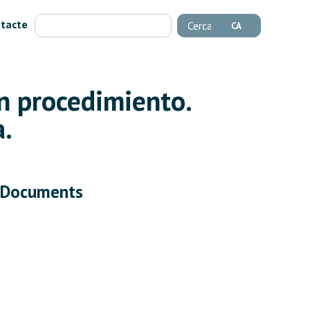
tacte
Cerca
CA
n procedimiento.
a.
Documents