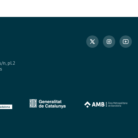
s/n, pl.2
s