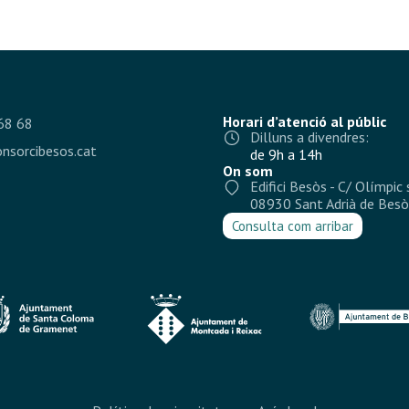
Horari d’atenció al públic
68 68
Dilluns a divendres:
nsorcibesos.cat
de 9h a 14h
On som
Edifici Besòs - C/ Olímpic 
08930 Sant Adrià de Besò
Consulta com arribar