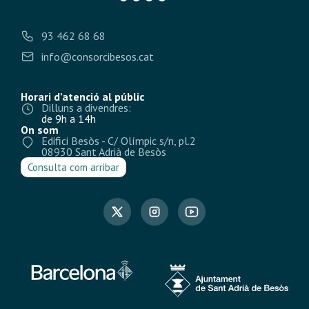
93 462 68 68
info@consorcibesos.cat
Horari d’atenció al públic
Dilluns a divendres:
de 9h a 14h
On som
Edifici Besòs - C/ Olímpic s/n, pl.2
08930 Sant Adrià de Besòs
Consulta com arribar