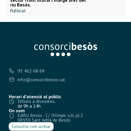
sector front litoral i marge dret del
riu Besòs.
Publicat:
93 462 68 68
info@consorcibesos.cat
Horari d’atenció al públic
Dilluns a divendres:
de 9h a 14h
On som
Edifici Besòs - C/ Olímpic s/n, pl.2
08930 Sant Adrià de Besòs
Consulta com arribar