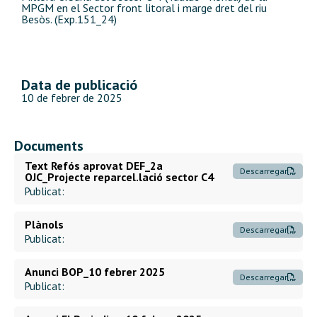
MPGM en el Sector front litoral i marge dret del riu
Besòs. (Exp.151_24)
Data de publicació
10 de febrer de 2025
Documents
Text Refós aprovat DEF_2a
Descarregar
OJC_Projecte reparcel.lació sector C4
Publicat:
Plànols
Descarregar
Publicat:
Anunci BOP_10 febrer 2025
Descarregar
Publicat: