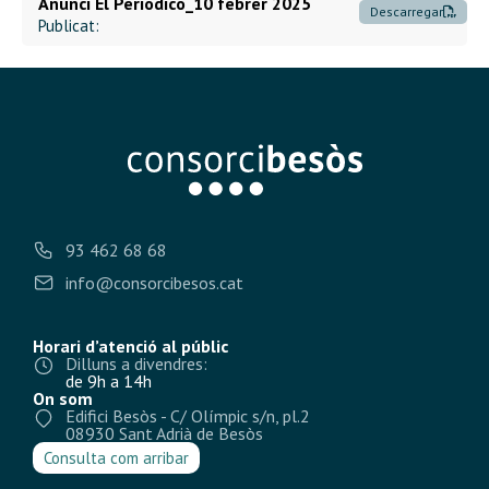
Anunci El Periodico_10 febrer 2025
Descarregar
Publicat:
93 462 68 68
info@consorcibesos.cat
Horari d’atenció al públic
Dilluns a divendres:
de 9h a 14h
On som
Edifici Besòs - C/ Olímpic s/n, pl.2
08930 Sant Adrià de Besòs
Consulta com arribar