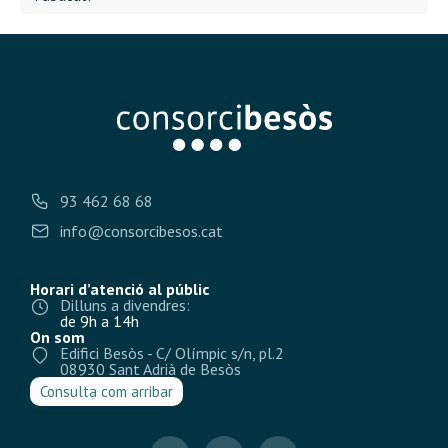
93 462 68 68
info@consorcibesos.cat
Horari d’atenció al públic
Dilluns a divendres:
de 9h a 14h
On som
Edifici Besòs - C/ Olímpic s/n, pl.2
08930 Sant Adrià de Besòs
Consulta com arribar