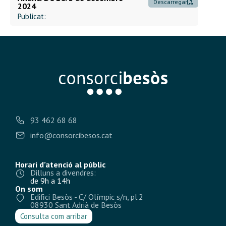
Descarregar
2024
Publicat:
93 462 68 68
info@consorcibesos.cat
Horari d’atenció al públic
Dilluns a divendres:
de 9h a 14h
On som
Edifici Besòs - C/ Olímpic s/n, pl.2
08930 Sant Adrià de Besòs
Consulta com arribar