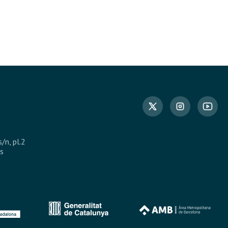
s/n, pl.2
s