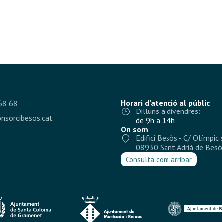
Horari d’atenció al públic
68 68
Dilluns a divendres:
nsorcibesos.cat
de 9h a 14h
On som
Edifici Besòs - C/ Olímpic 
08930 Sant Adrià de Besò
Consulta com arribar