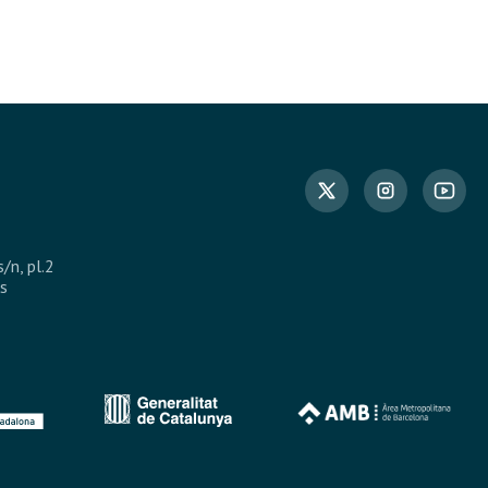
s/n, pl.2
s