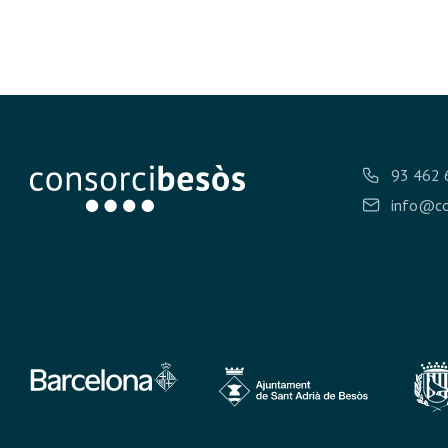
93 462 
info@co