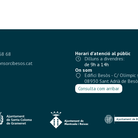
Horari d’atenció al públic
68 68
Dilluns a divendres:
nsorcibesos.cat
de 9h a 14h
On som
Edifici Besòs - C/ Olímpic 
08930 Sant Adrià de Besò
Consulta com arribar