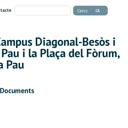
tacte
Cerca
CA
 Campus Diagonal-Besòs i
Pau i la Plaça del Fòrum,
a Pau
Documents