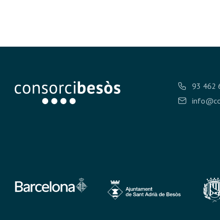
93 462 
info@co