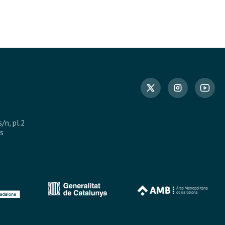
s/n, pl.2
s