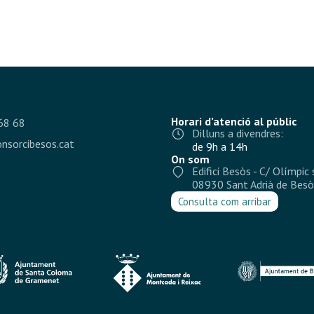
Horari d’atenció al públic
68 68
Dilluns a divendres:
nsorcibesos.cat
de 9h a 14h
On som
Edifici Besòs - C/ Olímpic 
08930 Sant Adrià de Besò
Consulta com arribar