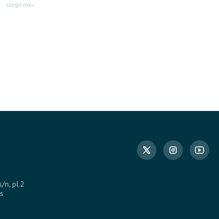
Llegir més
s/n, pl.2
s