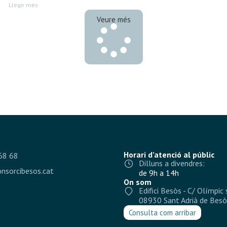
Llegir més
Veure més
Horari d’atenció al públic
68 68
Dilluns a divendres:
nsorcibesos.cat
de 9h a 14h
On som
Edifici Besòs - C/ Olímpic 
08930 Sant Adrià de Besò
Consulta com arribar