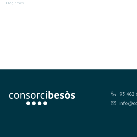
Llegir més
93 462 
info@co