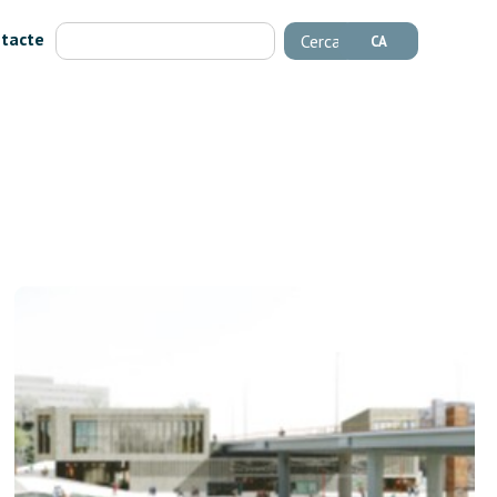
tacte
Cerca
CA