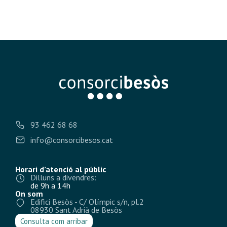
93 462 68 68
info@consorcibesos.cat
Horari d’atenció al públic
Dilluns a divendres:
de 9h a 14h
On som
Edifici Besòs - C/ Olímpic s/n, pl.2
08930 Sant Adrià de Besòs
Consulta com arribar