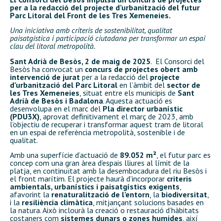
per a la redacció del projecte d’urbanització del futur
Parc Litoral del Front de les Tres Xemeneies.
Una iniciativa amb criteris de sostenibilitat, qualitat
paisatgística i participació ciutadana per transformar un espai
clau del litoral metropolità.
Sant Adrià de Besòs, 2 de maig de 2025
. El Consorci del
Besòs ha convocat un
concurs de projectes obert amb
intervenció de jurat
per a la redacció del
projecte
d’urbanització del Parc Litoral
en l’àmbit del
sector de
les Tres Xemeneies
, situat entre els municipis de
Sant
Adrià de Besòs i Badalona
. Aquesta actuació es
desenvolupa en el marc del
Pla director urbanístic
(PDU3X)
, aprovat definitivament el març de 2023, amb
l’objectiu de recuperar i transformar aquest tram de litoral
en un espai de referència metropolità, sostenible i de
qualitat.
Amb una superfície d’actuació de
89.052 m²
, el futur parc es
concep com una gran àrea d’espais lliures al límit de la
platja, en continuïtat amb la desembocadura del riu Besòs i
el front marítim. El projecte haurà d’incorporar
criteris
ambientals, urbanístics i paisatgístics exigents
,
afavorint la
renaturalització de l’entorn
, la
biodiversitat
,
i la
resiliència climàtica
, mitjançant solucions basades en
la natura. Això inclourà la creació o restauració d’hàbitats
costaners com
sistemes dunars o zones humides
, així