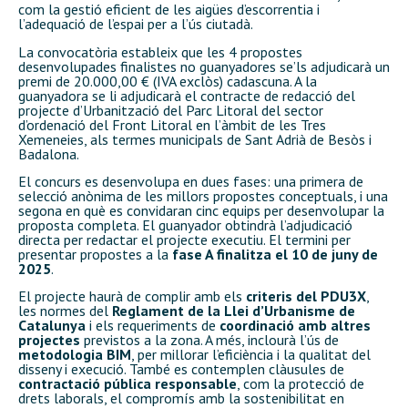
com la gestió eficient de les aigües d’escorrentia i
l’adequació de l’espai per a l’ús ciutadà.
La convocatòria estableix que les 4 propostes
desenvolupades finalistes no guanyadores se’ls adjudicarà un
premi de 20.000,00 € (IVA exclòs) cadascuna. A la
guanyadora se li adjudicarà el contracte de redacció del
projecte d’Urbanització del Parc Litoral del sector
d’ordenació del Front Litoral en l’àmbit de les Tres
Xemeneies, als termes municipals de Sant Adrià de Besòs i
Badalona.
El concurs es desenvolupa en dues fases: una primera de
selecció anònima de les millors propostes conceptuals, i una
segona en què es convidaran cinc equips per desenvolupar la
proposta completa. El guanyador obtindrà l’adjudicació
directa per redactar el projecte executiu. El termini per
presentar propostes a la
fase A finalitza el 10 de juny de
2025
.
El projecte haurà de complir amb els
criteris del PDU3X
,
les normes del
Reglament de la Llei d’Urbanisme de
Catalunya
i els requeriments de
coordinació amb altres
projectes
previstos a la zona. A més, inclourà l’ús de
metodologia BIM
, per millorar l’eficiència i la qualitat del
disseny i execució. També es contemplen clàusules de
contractació pública responsable
, com la protecció de
drets laborals, el compromís amb la sostenibilitat en