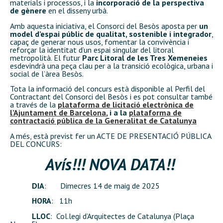
materials i processos, i la
incorporació de la perspectiva
de gènere
en el disseny urbà.
Amb aquesta iniciativa, el Consorci del Besòs aposta per
un
model d’espai públic de qualitat, sostenible i integrador
,
capaç de generar nous usos, fomentar la convivència i
reforçar la identitat d’un espai singular del litoral
metropolità. El futur
Parc Litoral de les Tres Xemeneies
esdevindrà una peça clau per a la transició ecològica, urbana i
social de l’àrea Besòs.
Tota la informació del concurs està disponible al Perfil del
Contractant del Consorci del Besòs i es pot consultar també
a través de la
plataforma de licitació electrònica de
l’Ajuntament de Barcelona
, i a la
plataforma de
contractació pública de la Generalitat de Catalunya
A més, està previst fer un ACTE DE PRESENTACIÓ PÚBLICA
DEL CONCURS:
Avís!!! NOVA DATA!!
DIA
: Dimecres 14 de maig de 2025
HORA
: 11h
LLOC
: Col.legi d’Arquitectes de Catalunya (Plaça