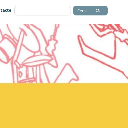
tacte
Cerca
CA