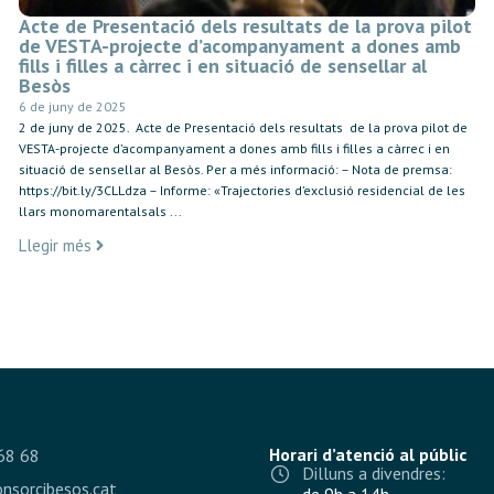
Acte de Presentació dels resultats de la prova pilot
de VESTA-projecte d’acompanyament a dones amb
fills i filles a càrrec i en situació de sensellar al
Besòs
6 de juny de 2025
2 de juny de 2025. Acte de Presentació dels resultats de la prova pilot de
VESTA-projecte d’acompanyament a dones amb fills i filles a càrrec i en
situació de sensellar al Besòs. Per a més informació: – Nota de premsa:
https://bit.ly/3CLLdza – Informe: «Trajectories d’exclusió residencial de les
llars monomarentalsals ...
Llegir més
Horari d’atenció al públic
68 68
Dilluns a divendres:
nsorcibesos.cat
de 9h a 14h