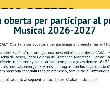
 oberta per participar al p
Musical 2026-2027
”. Oberta la convocatòria per participar al projecte fins el 19 d
sorci del Besòs s’ha promogut una nova edició del projecte CABAL 
 Adrià de Besòs, Santa Coloma de Gramenet, Montcada i Reixac i Ba
fereix un acompanyament artístic complet a joves d’entre 16 i 30
ectes musicals emergents. A més, el programa inclou la producció d’un
com mentoria especialitzada en promoció, comunicació i introducció 
cripció, accediu al següent enllaç:
https://cabalmusical.cat/