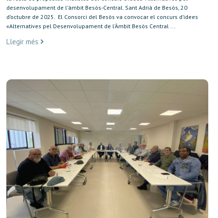
desenvolupament de l’àmbit Besòs-Central. Sant Adrià de Besòs, 20
d’octubre de 2025. El Consorci del Besòs va convocar el concurs d’idees
«Alternatives pel Desenvolupament de l’Àmbit Besòs Central ...
Llegir més