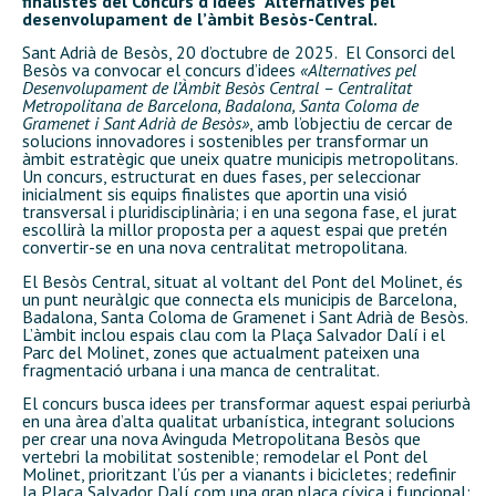
finalistes del Concurs d’idees “Alternatives pel
desenvolupament de l’àmbit Besòs-Central.
Sant Adrià de Besòs, 20 d’octubre de 2025. El Consorci del
Besòs va convocar el concurs d’idees
«Alternatives pel
Desenvolupament de l’Àmbit Besòs Central – Centralitat
Metropolitana de Barcelona, Badalona, Santa Coloma de
Gramenet i Sant Adrià de Besòs»
, amb l’objectiu de cercar de
solucions innovadores i sostenibles per transformar un
àmbit estratègic que uneix quatre municipis metropolitans.
Un concurs, estructurat en dues fases, per seleccionar
inicialment sis equips finalistes que aportin una visió
transversal i pluridisciplinària; i en una segona fase, el jurat
escollirà la millor proposta per a aquest espai que pretén
convertir-se en una nova centralitat metropolitana.
El Besòs Central, situat al voltant del Pont del Molinet, és
un punt neuràlgic que connecta els municipis de Barcelona,
Badalona, Santa Coloma de Gramenet i Sant Adrià de Besòs.
L’àmbit inclou espais clau com la Plaça Salvador Dalí i el
Parc del Molinet, zones que actualment pateixen una
fragmentació urbana i una manca de centralitat.
El concurs busca idees per transformar aquest espai periurbà
en una àrea d’alta qualitat urbanística, integrant solucions
per crear una nova Avinguda Metropolitana Besòs que
vertebri la mobilitat sostenible; remodelar el Pont del
Molinet, prioritzant l’ús per a vianants i bicicletes; redefinir
la Plaça Salvador Dalí com una gran plaça cívica i funcional;