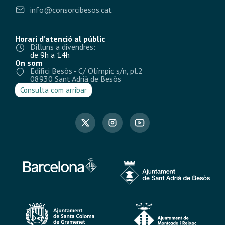
info@consorcibesos.cat
Horari d’atenció al públic
Dilluns a divendres:
de 9h a 14h
On som
Edifici Besòs - C/ Olímpic s/n, pl.2
08930 Sant Adrià de Besòs
Consulta com arribar