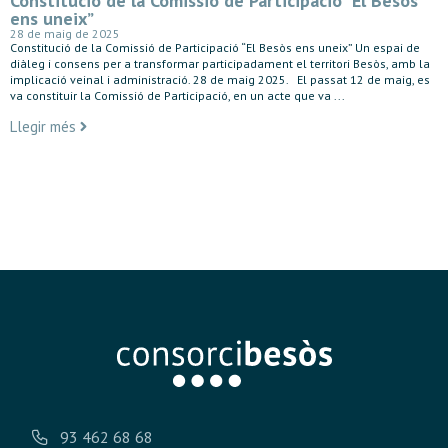
Constitució de la Comissió de Participació “El Besòs
ens uneix”
28 de maig de 2025
Constitució de la Comissió de Participació “El Besòs ens uneix” Un espai de
diàleg i consens per a transformar participadament el territori Besòs, amb la
implicació veinal i administració. 28 de maig 2025. El passat 12 de maig, es
va constituir la Comissió de Participació, en un acte que va ...
Llegir més
93 462 68 68