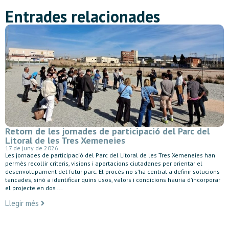
Entrades relacionades
Retorn de les jornades de participació del Parc del
Litoral de les Tres Xemeneies
17 de juny de 2026
Les jornades de participació del Parc del Litoral de les Tres Xemeneies han
permès recollir criteris, visions i aportacions ciutadanes per orientar el
desenvolupament del futur parc. El procés no s’ha centrat a definir solucions
tancades, sinó a identificar quins usos, valors i condicions hauria d’incorporar
el projecte en dos ...
Llegir més