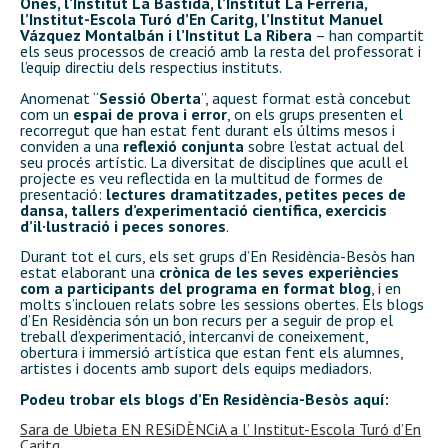
Ones, l’Institut La Bastida, l’Institut La Ferreria,
l’Institut-Escola Turó d’En Caritg, l’Institut Manuel
Vázquez Montalbán i l’Institut La Ribera
– han compartit
els seus processos de creació amb la resta del professorat i
l’equip directiu dels respectius instituts.
Anomenat “
Sessió Oberta
”, aquest format està concebut
com un
espai de prova i error
, on els grups presenten el
recorregut que han estat fent durant els últims mesos i
conviden a una
reflexió conjunta
sobre l’estat actual del
seu procés artístic. La diversitat de disciplines que acull el
projecte es veu reflectida en la multitud de formes de
presentació:
lectures dramatitzades, petites peces de
dansa, tallers d’experimentació científica, exercicis
d’il·lustració i peces sonores
.
Durant tot el curs, els set grups d’En Residència-Besòs han
estat elaborant una
crònica de les seves experiències
com a participants del programa en format blog
, i en
molts s’inclouen relats sobre les sessions obertes. Els blogs
d’En Residència són un bon recurs per a seguir de prop el
treball d’experimentació, intercanvi de coneixement,
obertura i immersió artística que estan fent els alumnes,
artistes i docents amb suport dels equips mediadors.
Podeu trobar els blogs d’En Residència-Besòs aquí:
Sara de Ubieta EN RESiDÈNCiA a l’ Institut-Escola Turó d’En
Caritg