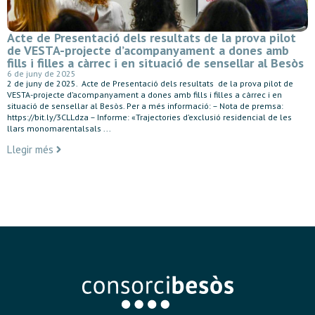
Acte de Presentació dels resultats de la prova pilot
de VESTA-projecte d’acompanyament a dones amb
fills i filles a càrrec i en situació de sensellar al Besòs
6 de juny de 2025
2 de juny de 2025. Acte de Presentació dels resultats de la prova pilot de
VESTA-projecte d’acompanyament a dones amb fills i filles a càrrec i en
situació de sensellar al Besòs. Per a més informació: – Nota de premsa:
https://bit.ly/3CLLdza – Informe: «Trajectories d’exclusió residencial de les
llars monomarentalsals ...
Llegir més