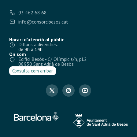
93 462 68 68
info@consorcibesos.cat
Horari d’atenció al públic
Dilluns a divendres:
de 9h a 14h
On som
Edifici Besòs - C/ Olímpic s/n, pl.2
08930 Sant Adrià de Besòs
Consulta com arribar