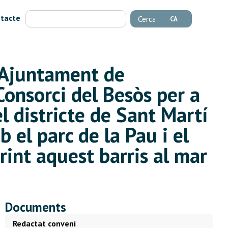
tacte
Cerca
CA
l’Ajuntament de
Consorci del Besòs per a
el districte de Sant Martí
 el parc de la Pau i el
int aquest barris al mar
Documents
Redactat conveni