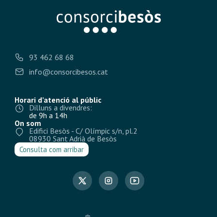
93 462 68 68
info@consorcibesos.cat
Horari d’atenció al públic
Dilluns a divendres:
de 9h a 14h
On som
Edifici Besòs - C/ Olímpic s/n, pl.2
08930 Sant Adrià de Besòs
Consulta com arribar