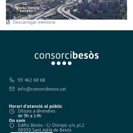
Descarregar memoria
93 462 68 68
info@consorcibesos.cat
Horari d’atenció al públic
Dilluns a divendres:
de 9h a 14h
On som
Edifici Besòs - C/ Olímpic s/n, pl.2
08930 Sant Adrià de Besòs