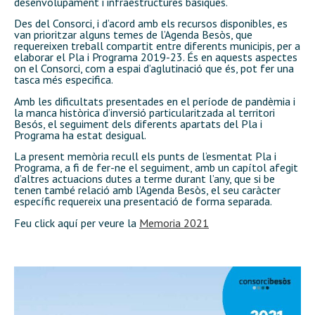
desenvolupament i infraestructures bàsiques.
Des del Consorci, i d’acord amb els recursos disponibles, es
van prioritzar alguns temes de l’Agenda Besòs, que
requereixen treball compartit entre diferents municipis, per a
elaborar el Pla i Programa 2019-23. És en aquests aspectes
on el Consorci, com a espai d’aglutinació que és, pot fer una
tasca més especifica.
Amb les dificultats presentades en el període de pandèmia i
la manca històrica d’inversió particularitzada al territori
Besós, el seguiment dels diferents apartats del Pla i
Programa ha estat desigual.
La present memòria recull els punts de l’esmentat Pla i
Programa, a fi de fer-ne el seguiment, amb un capítol afegit
d’altres actuacions dutes a terme durant l’any, que si be
tenen també relació amb l’Agenda Besòs, el seu caràcter
específic requereix una presentació de forma separada.
Feu click aquí per veure la
Memoria 2021