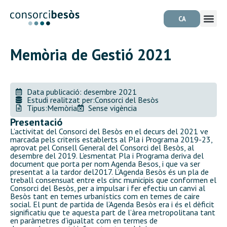
CA
Memòria de Gestió 2021
Data publicació: desembre 2021
Estudi realitzat per:
Consorci del Besòs
Tipus:
Memòria
Sense vigència
Presentació
L’activitat del Consorci del Besòs en el decurs del 2021 ve
marcada pels criteris establerts al Pla i Programa 2019-23,
aprovat pel Consell General del Consorci del Besòs, al
desembre del 2019. L’esmentat Pla i Programa deriva del
document que porta per nom Agenda Besos, i que va ser
presentat a la tardor del2017. L’Agenda Besòs és un pla de
treball consensuat entre els cinc municipis que conformen el
Consorci del Besòs, per a impulsar i fer efectiu un canvi al
Besòs tant en temes urbanístics com en temes de caire
social. El punt de partida de l’Agenda Besòs era i és el dèficit
significatiu que te aquesta part de l’àrea metropolitana tant
en paràmetres d’igualtat com en termes de