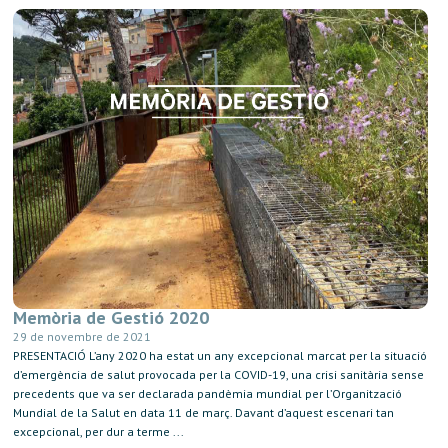
Memòria de Gestió 2020
29 de novembre de 2021
PRESENTACIÓ L’any 2020 ha estat un any excepcional marcat per la situació
d’emergència de salut provocada per la COVID-19, una crisi sanitària sense
precedents que va ser declarada pandèmia mundial per l’Organització
Mundial de la Salut en data 11 de març. Davant d’aquest escenari tan
excepcional, per dur a terme ...