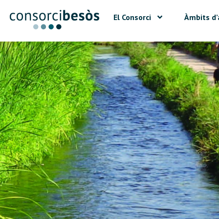
El Consorci
Àmbits d’