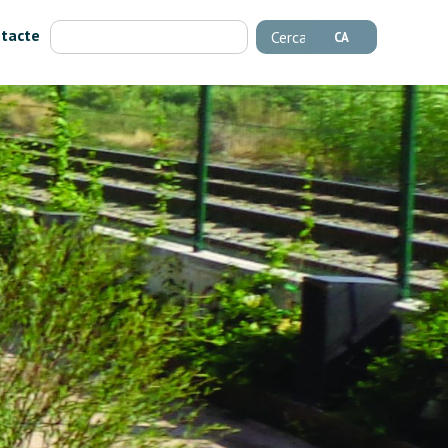
tacte
Cerca
CA