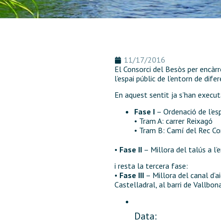
11/17/2016
El Consorci del Besòs per encàr
l’espai públic de l’entorn de dif
En aquest sentit ja s’han execu
Fase I
– Ordenació de l’esp
• Tram A: carrer Reixagó
• Tram B: Camí del Rec C
•
Fase II
– Millora del talús a l’
i resta la tercera fase:
•
Fase III
– Millora del canal d’a
Castelladral, al barri de Vallbon
Data: