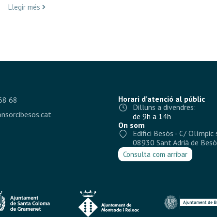
Llegir més
Horari d’atenció al públic
68 68
Dilluns a divendres:
nsorcibesos.cat
de 9h a 14h
On som
Edifici Besòs - C/ Olímpic 
08930 Sant Adrià de Besò
Consulta com arribar