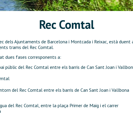
Rec Comtal
rec dels Ajuntaments de Barcelona i Montcada i Reixac, està duent a
erents trams del Rec Comtal.
tat dues fases corresponents a:
ai públic del Rec Comtal entre els barris de Can Sant Joan i Vallbo
omtal
entorn del Rec Comtal entre els barris de Can Sant Joan i Vallbona
igua del Rec Comtal, entre la plaça Primer de Maig i el carrer
a