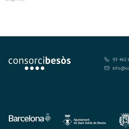
93 462 
info@co