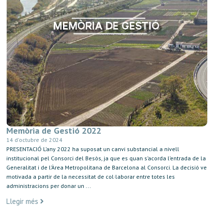
Memòria de Gestió 2022
14 d'octubre de 2024
PRESENTACIÓ L’any 2022 ha suposat un canvi substancial a nivell
institucional pel Consorci del Besòs, ja que es quan s’acorda l’entrada de la
Generalitat i de l’Àrea Metropolitana de Barcelona al Consorci. La decisió ve
motivada a partir de la necessitat de col·laborar entre totes les
administracions per donar un ...
Llegir més