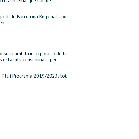
ctura interna, que han de
suport de Barcelona Regional, així
en.
onsorci amb la incorporació de la
us estatuts consensuats per
al Pla i Programa 2019/2023, tot