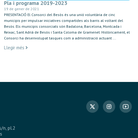
Pla i programa 2019-2023
19 de gener de 2021
PRESENTACIÓ El Consorci del Besòs és una unió voluntària de cinc
municipis per impulsar iniciatives compartides als barris al voltant del
Besòs. Els municipis consorciats són Badalona, Barcelona, Montcada i
Reixac, Sant Adrià de Besòs i Santa Coloma de Gramenet. Històricament, el
Consorci ha desenvolupat tasques com a administració actuant ...
Llegir més
s/n, pl.2
s