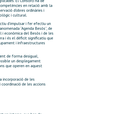
plicades. El Consorci ha de
x competències en relació amb la
ervació d’obres ordinàries i
lògic i cultural.
tiu d’impulsar i fer efectiu un
l’anomenada “Agenda Besòs”, de
al i econòmica del Besòs i de les
 i és el dèficit significatiu que
upament i infraestructures
fent de forma desigual,
 possible un desplegament
ions que operen en aquest
a incorporació de les
 coordinació de les accions