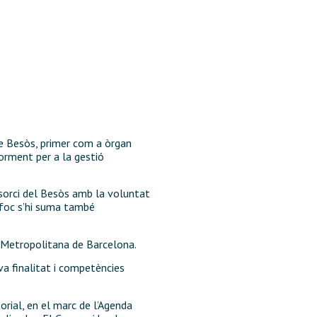
8
de Besòs, primer com a òrgan
orment per a la gestió
sorci del Besòs amb la voluntat
enfoc s’hi suma també
a Metropolitana de Barcelona.
va finalitat i competències
torial, en el marc de l’Agenda