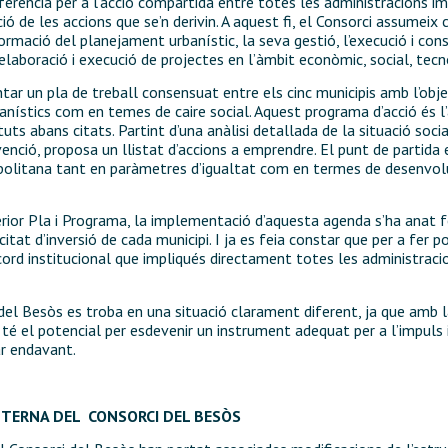
ferència per a l’acció compartida entre totes les administracions im
ació de les accions que se’n derivin. A aquest fi, el Consorci assumei
formació del planejament urbanístic, la seva gestió, l’execució i cons
l’elaboració i execució de projectes en l’àmbit econòmic, social, tecno
tar un pla de treball consensuat entre els cinc municipis amb l’objec
anístics com en temes de caire social. Aquest programa d’acció és 
tuts abans citats. Partint d’una anàlisi detallada de la situació soci
enció, proposa un llistat d’accions a emprendre. El punt de partida era
politana tant en paràmetres d’igualtat com en termes de desenvol
erior Pla i Programa, la implementació d’aquesta agenda s’ha anat 
itat d’inversió de cada municipi. I ja es feia constar que per a fer
cord institucional que impliqués directament totes les administrac
el Besòs es troba en una situació clarament diferent, ja que amb l
té el potencial per esdevenir un instrument adequat per a l’impuls i
ar endavant.
INTERNA DEL
CONSORCI DEL BESÒS