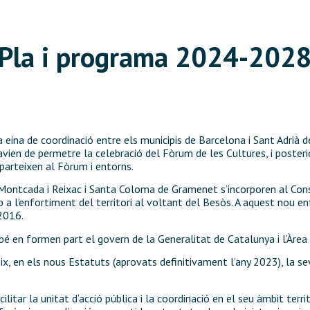
Pla i programa 2024-202
 eina de coordinació entre els municipis de Barcelona i Sant Adrià 
vien de permetre la celebració del Fòrum de les Cultures, i posteri
arteixen al Fòrum i entorns.
Montcada i Reixac i Santa Coloma de Gramenet s’incorporen al Con
ap a l’enfortiment del territori al voltant del Besòs. A aquest nou 
2016.
é en formen part el govern de la Generalitat de Catalunya i l’Àre
, en els nous Estatuts (aprovats definitivament l’any 2023), la se
ilitar la unitat d’acció pública i la coordinació en el seu àmbit terri