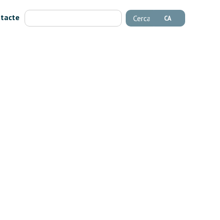
tacte
Cerca
CA