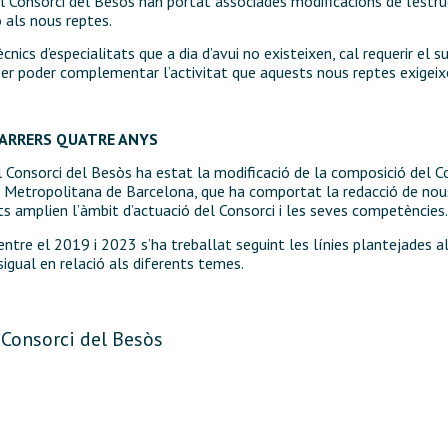
 Consorci del Besòs han portat associades modificacions de l’estru
 als nous reptes.
ècnics d’especialitats que a dia d’avui no existeixen, cal requerir el 
per poder complementar l’activitat que aquests nous reptes exigeix
DARRERS QUATRE ANYS
l Consorci del Besòs ha estat la modificació de la composició del C
ea Metropolitana de Barcelona, que ha comportat la redacció de no
ts amplien l’àmbit d’actuació del Consorci i les seves competències.
entre el 2019 i 2023 s’ha treballat seguint les línies plantejades 
igual en relació als diferents temes.
: Consorci del Besòs