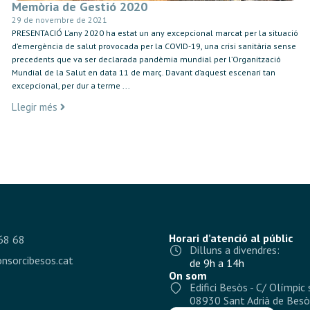
Memòria de Gestió 2020
29 de novembre de 2021
PRESENTACIÓ L’any 2020 ha estat un any excepcional marcat per la situació
d’emergència de salut provocada per la COVID-19, una crisi sanitària sense
precedents que va ser declarada pandèmia mundial per l’Organització
Mundial de la Salut en data 11 de març. Davant d’aquest escenari tan
excepcional, per dur a terme ...
Llegir més
Horari d’atenció al públic
68 68
Dilluns a divendres:
nsorcibesos.cat
de 9h a 14h
On som
Edifici Besòs - C/ Olímpic 
08930 Sant Adrià de Besò