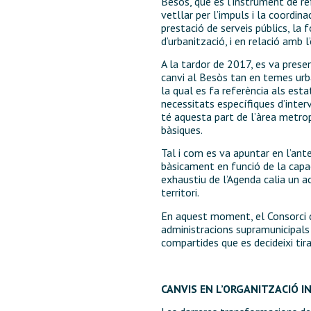
Besòs, que és l’instrument de re
vetllar per l’impuls i la coordin
prestació de serveis públics, la 
d’urbanització, i en relació amb 
A la tardor de 2017, es va presen
canvi al Besòs tan en temes urb
la qual es fa referència als esta
necessitats específiques d’interv
té aquesta part de l’àrea metro
bàsiques.
Tal i com es va apuntar en l’ant
bàsicament en funció de la capac
exhaustiu de l’Agenda calia un a
territori.
En aquest moment, el Consorci d
administracions supramunicipals 
compartides que es decideixi tir
CANVIS EN L’ORGANITZACIÓ 