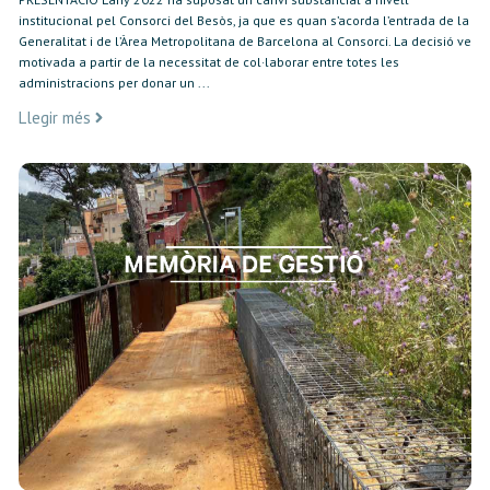
institucional pel Consorci del Besòs, ja que es quan s’acorda l’entrada de la
Generalitat i de l’Àrea Metropolitana de Barcelona al Consorci. La decisió ve
motivada a partir de la necessitat de col·laborar entre totes les
administracions per donar un ...
Llegir més