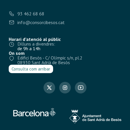
93 462 68 68
info@consorcibesos.cat
Horari d’atenció al públic
Dilluns a divendres:
de 9h a 14h
On som
Edifici Besòs - C/ Olímpic s/n, pl.2
08930 Sant Adrià de Besòs
Consulta com arribar