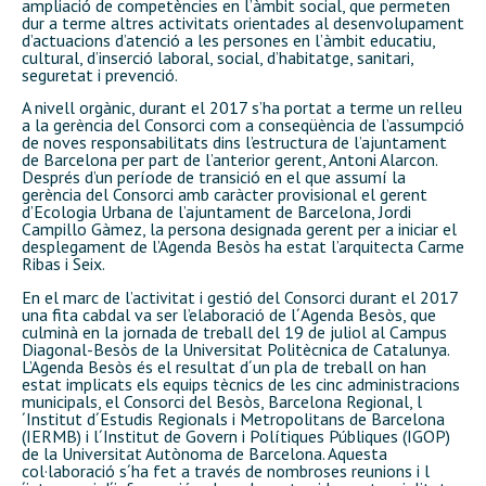
ampliació de competències en l’àmbit social, que permeten
dur a terme altres activitats orientades al desenvolupament
d’actuacions d’atenció a les persones en l’àmbit educatiu,
cultural, d’inserció laboral, social, d’habitatge, sanitari,
seguretat i prevenció.
A nivell orgànic, durant el 2017 s’ha portat a terme un relleu
a la gerència del Consorci com a conseqüència de l’assumpció
de noves responsabilitats dins l’estructura de l’ajuntament
de Barcelona per part de l’anterior gerent, Antoni Alarcon.
Després d’un període de transició en el que assumí la
gerència del Consorci amb caràcter provisional el gerent
d’Ecologia Urbana de l’ajuntament de Barcelona, Jordi
Campillo Gàmez, la persona designada gerent per a iniciar el
desplegament de l’Agenda Besòs ha estat l’arquitecta Carme
Ribas i Seix.
En el marc de l’activitat i gestió del Consorci durant el 2017
una fita cabdal va ser l’elaboració de l´Agenda Besòs, que
culminà en la jornada de treball del 19 de juliol al Campus
Diagonal-Besòs de la Universitat Politècnica de Catalunya.
L’Agenda Besòs és el resultat d´un pla de treball on han
estat implicats els equips tècnics de les cinc administracions
municipals, el Consorci del Besòs, Barcelona Regional, l
´Institut d´Estudis Regionals i Metropolitans de Barcelona
(IERMB) i l´Institut de Govern i Polítiques Públiques (IGOP)
de la Universitat Autònoma de Barcelona. Aquesta
col·laboració s´ha fet a través de nombroses reunions i l