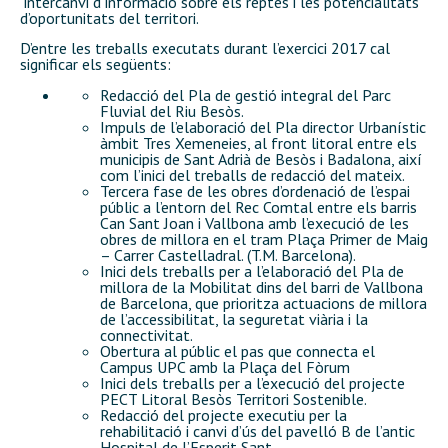
´intercanvi d´informació sobre els reptes i les potencialitats
d’oportunitats del territori.
D’entre les treballs executats durant l’exercici 2017 cal
significar els següents:
Redacció del Pla de gestió integral del Parc
Fluvial del Riu Besòs.
Impuls de l’elaboració del Pla director Urbanístic
àmbit Tres Xemeneies, al front litoral entre els
municipis de Sant Adrià de Besòs i Badalona, així
com l’inici del treballs de redacció del mateix.
Tercera fase de les obres d’ordenació de l’espai
públic a l’entorn del Rec Comtal entre els barris
Can Sant Joan i Vallbona amb l’execució de les
obres de millora en el tram Plaça Primer de Maig
– Carrer Castelladral. (T.M. Barcelona).
Inici dels treballs per a l’elaboració del Pla de
millora de la Mobilitat dins del barri de Vallbona
de Barcelona, que prioritza actuacions de millora
de l’accessibilitat, la seguretat viària i la
connectivitat.
Obertura al públic el pas que connecta el
Campus UPC amb la Plaça del Fòrum
Inici dels treballs per a l’execució del projecte
PECT Litoral Besòs Territori Sostenible.
Redacció del projecte executiu per la
rehabilitació i canvi d’ús del pavelló B de l’antic
Hospital de l’Esperit Sant.