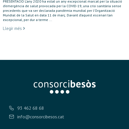
PRESENTACIÓ L’any 2020 ha estat un any excepcional marcat per la situació
d’emergència de salut provocada per la COVID-19, una crisi sanitària sense
precedents que va ser declarada pandèmia mundial per l’Organització
Mundial de la Salut en data 11 de març. Davant d’aquest escenari tan
excepcional, per dur a terme ...
Llegir més
93 462 68 68
info@consorcibesos.cat