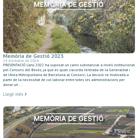
Memòria de Gestió 2023
14 d'octubre de 2024
PRESENTACIÓ L’any 2022 ha suposat un canvi substancial a nivell institucional
pel Consorci del Besòs, ja que es quan s’acorda l’entrada de la Generalitat i
de l’Àrea Metropolitana de Barcelona al Consorci. La decisió ve motivada a
partir de la necessitat de col·laborar entre totes les administracions per
donar un ...
Llegir més