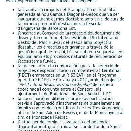
estat especialment significatives les següents:
la tramitació i impuls del Pla operatiu de mobilitat
generada al nou Campus Diagonal-Besós que va ser
inaugurat durant el mes d’octubre amb l’inici de curs de
la primera promoció d’estudiants a l’Escola
d’Enginyeria de Barcelona Est.
l’encàrrec al Consorci de la redacció del document de
disseny d’un nou model de gestió del Pla Integral de
Gestió del Parc Fluvial del Besòs amb l’objectiu
d’establir les directrius per garantir, a través de la
gestió integral de l’espai, l’ús social amb seguretat en
equilibri amb els processos naturals de recuperació de
l’ecosistema fluvial.
la presentació a la convocatòria per a la selecció de
projectes d’especialització i competitivitat territorial
(PECT) emmarcats en la RIS3CAT i en el Programa
operatiu FEDER de Catalunya 2014, amb el projecte
“
PECT Litoral Besòs: Territori sostenible”
de manera
coordinada i conjunta entre el Consorci, els
ajuntaments de Badalona i de Sant Adrià i l’UPC
.
la coordinació en diferents procesos participatius
previs a l’aprovació d’instruments de planejament en
àmbits com el del front litoral de les Tres Xemeneies
al t.m de Sant Adrià de Besòs i, el de la Muntanyeta al
t.m. de Montcada i Reixac.
l’estudi per determinar l’avaluació del potencial
d’aprofitament geotèrmic al sector de fondo a Santa