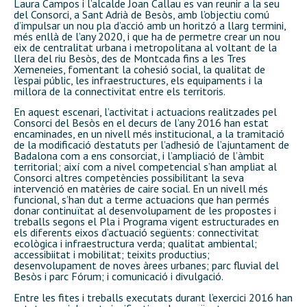
Laura Campos i l’alcalde Joan Callau es van reunir a la seu
del Consorci, a Sant Adrià de Besòs, amb l’objectiu comú
d’impulsar un nou pla d’acció amb un horitzó a llarg termini,
més enllà de l’any 2020, i que ha de permetre crear un nou
eix de centralitat urbana i metropolitana al voltant de la
llera del riu Besòs, des de Montcada fins a les Tres
Xemeneies, fomentant la cohesió social, la qualitat de
l’espai públic, les infraestructures, els equipaments i la
millora de la connectivitat entre els territoris.
En aquest escenari, l’activitat i actuacions realitzades pel
Consorci del Besòs en el decurs de l’any 2016 han estat
encaminades, en un nivell més institucional, a la tramitació
de la modificació d’estatuts per l’adhesió de l’ajuntament de
Badalona com a ens consorciat, i l’ampliació de l’àmbit
territorial; així com a nivel competencial s’han ampliat al
Consorci altres competències possibilitant la seva
intervenció en matèries de caire social. En un nivell més
funcional, s’han dut a terme actuacions que han permés
donar continuïtat al desenvolupament de les propostes i
treballs segons el Pla i Programa vigent estructurades en
els diferents eixos d’actuació següents: connectivitat
ecològica i infraestructura verda; qualitat ambiental;
accessibiitat i mobilitat; teixits productius;
desenvolupament de noves àrees urbanes; parc fluvial del
Besòs i parc Fórum; i comunicació i divulgació.
Entre les fites i treballs executats durant l’exercici 2016 han