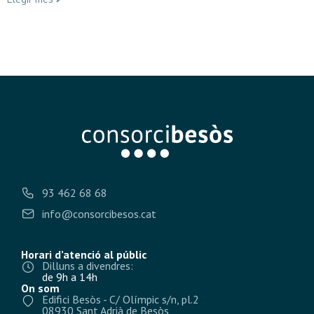
93 462 68 68
info@consorcibesos.cat
Horari d’atenció al públic
Dilluns a divendres:
de 9h a 14h
On som
Edifici Besòs - C/ Olímpic s/n, pl.2
08930 Sant Adrià de Besòs