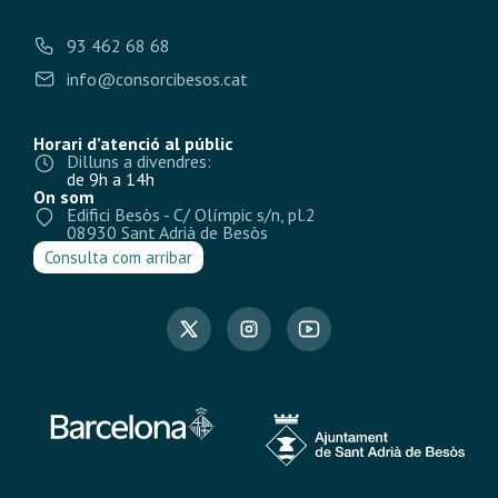
93 462 68 68
info@consorcibesos.cat
Horari d’atenció al públic
Dilluns a divendres:
de 9h a 14h
On som
Edifici Besòs - C/ Olímpic s/n, pl.2
08930 Sant Adrià de Besòs
Consulta com arribar