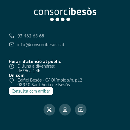
93 462 68 68
info@consorcibesos.cat
Horari d’atenció al públic
Dilluns a divendres:
de 9h a 14h
On som
Edifici Besòs - C/ Olímpic s/n, pl.2
08930 Sant Adrià de Besòs
Consulta com arribar