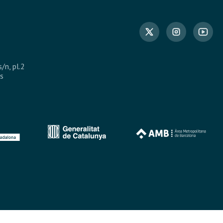
s/n, pl.2
s