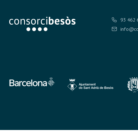
93 462 
info@co