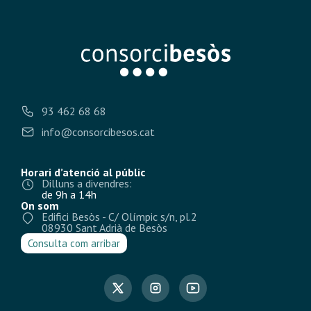
93 462 68 68
info@consorcibesos.cat
Horari d’atenció al públic
Dilluns a divendres:
de 9h a 14h
On som
Edifici Besòs - C/ Olímpic s/n, pl.2
08930 Sant Adrià de Besòs
Consulta com arribar